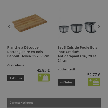
Planche à Découper
Set 3 Culs de Poule Bols
Rectangulaire en Bois
Inox Gradués
Debout Hévéa 45 x 30 cm
Antidérapants 16, 20 et
24 cm
Zassenhaus
Kuchenprofi
45,95 €
52,77 €
+ d’infos
+ d’infos
Caractéristiques