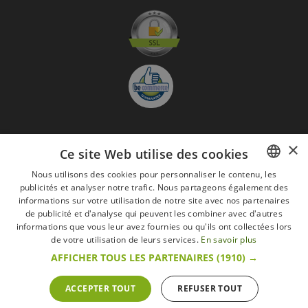
×
S'abonner à la Newsletter
Ce site Web utilise des cookies
GO
Nous utilisons des cookies pour personnaliser le contenu, les
publicités et analyser notre trafic. Nous partageons également des
FRENCH
Je suis d'accord avec
les Mentions légales
informations sur votre utilisation de notre site avec nos partenaires
DUTCH
de publicité et d'analyse qui peuvent les combiner avec d'autres
informations que vous leur avez fournies ou qu'ils ont collectées lors
Toutes les marques
Conditions générales
Mentions légales
ENGLISH
de votre utilisation de leurs services.
En savoir plus
Retour & Droit de rétractation
FAQ
Recrutement
AFFICHER TOUS LES PARTENAIRES
(1910) →
Tous droits réservés © 2017 Les Secrets du Chef | Tous les prix indiqués sur le site
s'entendent toutes taxes comprises.
Conformément au livre VI « Pratiques du marché et protection du consommateur » du
ACCEPTER TOUT
REFUSER TOUT
Code belge de droit économique.
Le Client agissant en tant que consommateur dispose d’un droit de
rétractation.endéans les 14 jours ouvrables, de renoncer à sa commande.