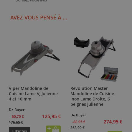
Donnez votre avis
AVEZ-VOUS PENSÉ À ...
Viper Mandoline de
Revolution Master
Cuisine Lame V, Julienne
Mandoline de Cuisine
4 et 10 mm
Inox Lame Droite, 6
peignes julienne
De Buyer
De Buyer
125,95 €
-50,70 €
274,95 €
176,65 €
-88,95 €
363,90 €
+ d’infos