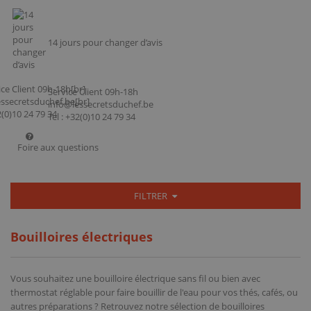
14 jours pour changer d’avis
Service Client 09h-18h
info@lessecretsduchef.be
Tel : +32(0)10 24 79 34
Foire aux questions
FILTRER
Bouilloires électriques
Vous souhaitez une bouilloire électrique sans fil ou bien avec
thermostat réglable pour faire bouillir de l'eau pour vos thés, cafés, ou
autres préparations ? Retrouvez notre sélection de bouilloires