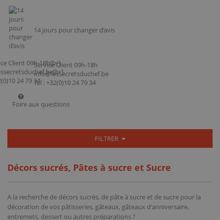
14 jours pour changer d’avis
Service Client 09h-18h
info@lessecretsduchef.be
Tel : +32(0)10 24 79 34
Foire aux questions
FILTRER
Décors sucrés, Pâtes à sucre et Sucre
A la recherche de décors sucrés, de pâte à sucre et de sucre pour la
décoration de vos pâtisseries, gâteaux, gâteaux d'anniversaire,
entremets, dessert ou autres préparations ?