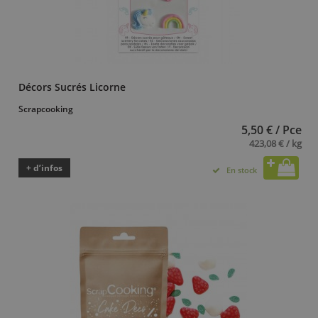
Décors Sucrés Licorne
Scrapcooking
5,50 € / Pce
423,08 € / kg
+ d’infos
En stock