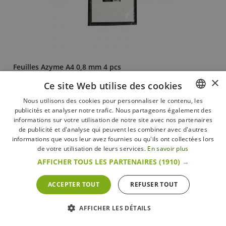
Feuilles Azyme A4 0,8 mm 4 pcs
×
Patisdécor
Ce site Web utilise des cookies
5,95 € / Pce
Nous utilisons des cookies pour personnaliser le contenu, les
119,00 € / kg
publicités et analyser notre trafic. Nous partageons également des
FRENCH
informations sur votre utilisation de notre site avec nos partenaires
+ d’infos
En stock
DUTCH
de publicité et d'analyse qui peuvent les combiner avec d'autres
informations que vous leur avez fournies ou qu'ils ont collectées lors
ENGLISH
de votre utilisation de leurs services.
En savoir plus
AFFICHER TOUS LES PARTENAIRES
(1910) →
ACCEPTER TOUT
REFUSER TOUT
AFFICHER LES DÉTAILS