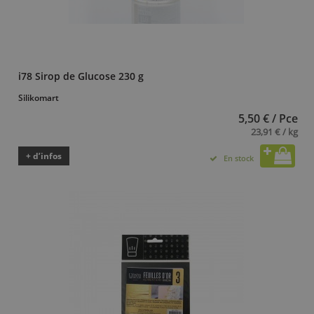
i78 Sirop de Glucose 230 g
Silikomart
5,50 € / Pce
23,91 € / kg
+ d’infos
En stock