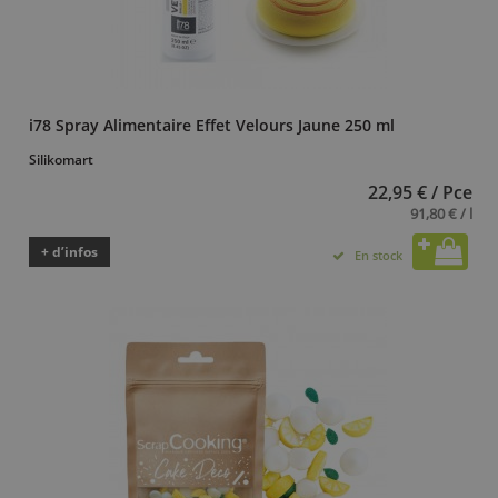
i78 Spray Alimentaire Effet Velours Jaune 250 ml
Silikomart
22,95 € / Pce
91,80 € / l
+ d’infos
En stock