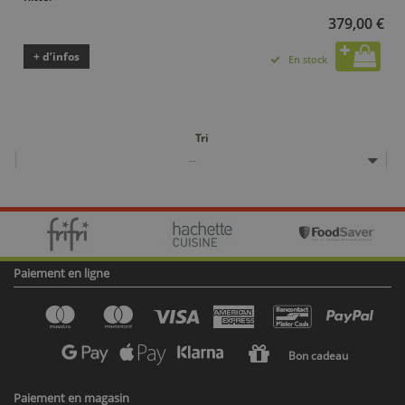
379,00 €
+ d’infos
En stock
Tri
--
Paiement en ligne
Bon cadeau
Paiement en magasin