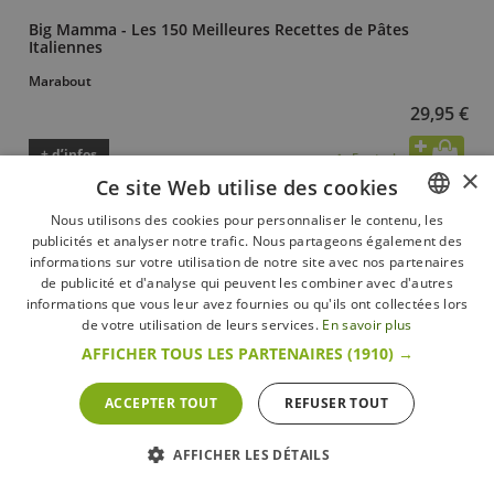
Big Mamma - Les 150 Meilleures Recettes de Pâtes
Italiennes
Marabout
29,95 €
+ d’infos
En stock
×
Ce site Web utilise des cookies
Nous utilisons des cookies pour personnaliser le contenu, les
publicités et analyser notre trafic. Nous partageons également des
FRENCH
informations sur votre utilisation de notre site avec nos partenaires
DUTCH
de publicité et d'analyse qui peuvent les combiner avec d'autres
informations que vous leur avez fournies ou qu'ils ont collectées lors
ENGLISH
de votre utilisation de leurs services.
En savoir plus
AFFICHER TOUS LES PARTENAIRES
(1910) →
ACCEPTER TOUT
REFUSER TOUT
AFFICHER LES DÉTAILS