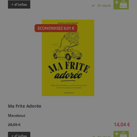
+ d’infos
En stock
ECONOMISEZ 6,01 €
Ma Frite Adorée
Marabout
14,04 €
20,05 €
+ d’infos
En stock