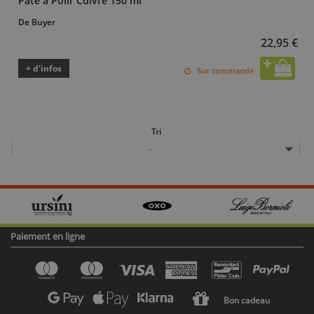
Pâte à Polir Cuivre 150 ml
De Buyer
22,95 €
+ d’infos
Sur commande
Tri
--
Paiement en ligne
Bon cadeau