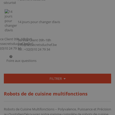
14 jours pour changer d’avis
Service Client 09h-18h
info@lessecretsduchef.be
Tel : +32(0)10 24 79 34
Foire aux questions
FILTRER
Robots de de cuisine multifonctions
Robots de Cuisine Multifonctions – Polyvalence, Puissance et Précision
au QuotidienDécouvrez notre gamme complète de robots de cuisine