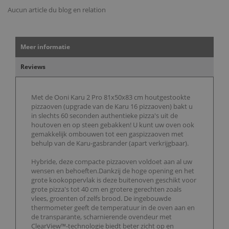
Aucun article du blog en relation
Meer informatie
Reviews
Met de Ooni Karu 2 Pro 81x50x83 cm houtgestookte
pizzaoven (upgrade van de Karu 16 pizzaoven) bakt u
in slechts 60 seconden authentieke pizza's uit de
houtoven en op steen gebakken! U kunt uw oven ook
gemakkelijk ombouwen tot een gaspizzaoven met
behulp van de Karu-gasbrander (apart verkrijgbaar).
Hybride, deze compacte pizzaoven voldoet aan al uw
wensen en behoeften.Dankzij de hoge opening en het
grote kookoppervlak is deze buitenoven geschikt voor
grote pizza's tot 40 cm en grotere gerechten zoals
vlees, groenten of zelfs brood. De ingebouwde
thermometer geeft de temperatuur in de oven aan en
de transparante, scharnierende ovendeur met
ClearView™-technologie biedt beter zicht op en