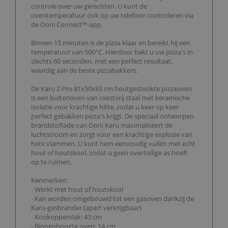
controle over uw gerechten. U kunt de
oventemperatuur ook op uw telefoon controleren via
de Ooni Connect™-app.
Binnen 15 minuten is de pizza klaar en bereikt hij een
temperatuur van 500°C. Hierdoor bakt u uw pizza's in
slechts 60 seconden, met een perfect resultaat,
waardig aan de beste pizzabakkers.
De Karu 2 Pro 81x50x83 cm houtgestookte pizzaoven
is een buitenoven van roestvrij staal met keramische
isolatie voor krachtige hitte, zodat u keer op keer
perfect gebakken pizza's krijgt. De speciaal ontworpen
brandstoflade van Ooni Karu maximaliseert de
luchtstroom en zorgt voor een krachtige explosie van
hete vlammen. U kunt hem eenvoudig vullen met echt
hout of houtskool, zodat u geen overtollige as hoeft
op te ruimen.
Kenmerken:
- Werkt met hout of houtskool
- Kan worden omgebouwd tot een gasoven dankzij de
Karu-gasbrander (apart verkrijgbaar)
- Kookoppervlak: 43 cm
- Binnenhoogte oven: 14 cm