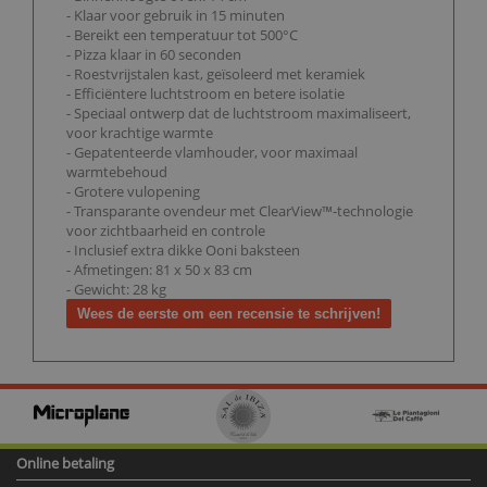
- Klaar voor gebruik in 15 minuten
- Bereikt een temperatuur tot 500°C
- Pizza klaar in 60 seconden
- Roestvrijstalen kast, geïsoleerd met keramiek
- Efficiëntere luchtstroom en betere isolatie
- Speciaal ontwerp dat de luchtstroom maximaliseert,
voor krachtige warmte
- Gepatenteerde vlamhouder, voor maximaal
warmtebehoud
- Grotere vulopening
- Transparante ovendeur met ClearView™-technologie
voor zichtbaarheid en controle
- Inclusief extra dikke Ooni baksteen
- Afmetingen: 81 x 50 x 83 cm
- Gewicht: 28 kg
Wees de eerste om een recensie te schrijven!
Online betaling