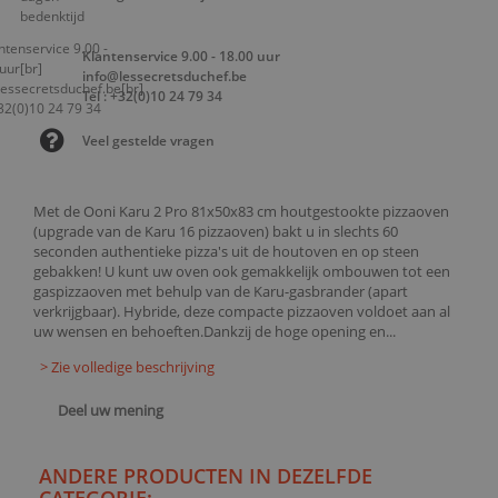
Klantenservice 9.00 - 18.00 uur
info@lessecretsduchef.be
Tel : +32(0)10 24 79 34
Veel gestelde vragen
Met de Ooni Karu 2 Pro 81x50x83 cm houtgestookte pizzaoven
(upgrade van de Karu 16 pizzaoven) bakt u in slechts 60
seconden authentieke pizza's uit de houtoven en op steen
gebakken! U kunt uw oven ook gemakkelijk ombouwen tot een
gaspizzaoven met behulp van de Karu-gasbrander (apart
verkrijgbaar). Hybride, deze compacte pizzaoven voldoet aan al
uw wensen en behoeften.Dankzij de hoge opening en...
> Zie volledige beschrijving
Deel uw mening
ANDERE PRODUCTEN IN DEZELFDE