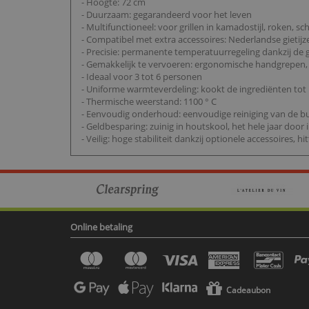
- Hoogte: 72 cm
- Duurzaam: gegarandeerd voor het leven
- Multifunctioneel: voor grillen in kamadostijl, roken, 
- Compatibel met extra accessoires: Nederlandse gieti
- Precisie: permanente temperatuurregeling dankzij d
- Gemakkelijk te vervoeren: ergonomische handgrepen, 
- Ideaal voor 3 tot 6 personen
- Uniforme warmteverdeling: kookt de ingrediënten tot
- Thermische weerstand: 1100 ° C
- Eenvoudig onderhoud: eenvoudige reiniging van de bu
- Geldbesparing: zuinig in houtskool, het hele jaar door
- Veilig: hoge stabiliteit dankzij optionele accessoires,
Online betaling
Cadeaubon