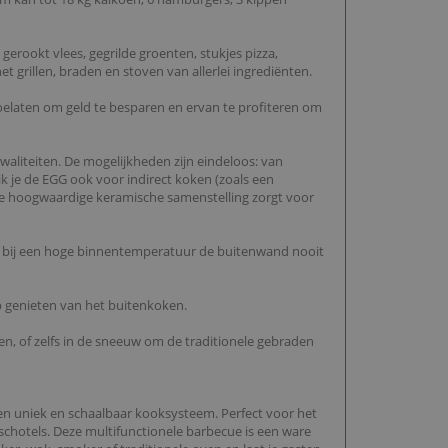
erookt vlees, gegrilde groenten, stukjes pizza,
t grillen, braden en stoven van allerlei ingrediënten.
oelaten om geld te besparen en ervan te profiteren om
waliteiten. De mogelijkheden zijn eindeloos: van
ik je de EGG ook voor indirect koken (zoals een
De hoogwaardige keramische samenstelling zorgt voor
elfs bij een hoge binnentemperatuur de buitenwand nooit
p genieten van het buitenkoken.
gen, of zelfs in de sneeuw om de traditionele gebraden
een uniek en schaalbaar kooksysteem. Perfect voor het
schotels. Deze multifunctionele barbecue is een ware