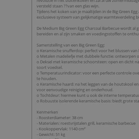
revolutie in het buitenkoken en zal al uw zomermiddage
versteld staan ??van een glas wijn.
Tijdens het koken van je maaltijden in de Big Green Egg
exclusieve systeem van gelijkmatige warmteverdeling bin
De Medium Big Green Egg Charcoal Barbecue wordt al gebr
bereiden en al zijn smaken en voedingsstoffen te onthul
Samenstelling van een Big Green Egg:
o Keramische snufferdop: perfect voor het blussen van 
o Metalen madeliefje met dubbele functie: ontworpen 
o Deksel met keramische schoorsteen: open en dicht naar 
soort voedsel.
o Temperatuurindicator: voor een perfecte controle ove
te houden.
o Keramische haard: na het leggen van de houtskool en he
voor eenvoudige reiniging en onderhoud.
o Tochtdeur: hiermee kunt u ook de interne temperatuur 
o Robuuste isolerende keramische basis: biedt grote st
Kenmerken
- Roosterdiameter: 38 cm
- Materialen: roestvrijstalen grill, keramische barbecue
- Kookoppervlak: 1140 cm²
- Gewicht: 51 kg