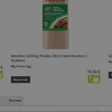
Wooden Grilling Planks 28cm Cederhouten 2
G
Stukken
Bi
Big Green Egg
 €
19,50 €
Meer info
Reviews
eale maat barbecue voor 6 personen. De Big Green Egg Charcoal BBQ Medium