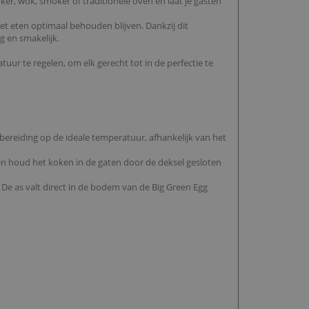
r, wok, smoker of traditionele oven en laat je gasten
et eten optimaal behouden blijven. Dankzij dit
g en smakelijk.
uur te regelen, om elk gerecht tot in de perfectie te
 bereiding op de ideale temperatuur, afhankelijk van het
en houd het koken in de gaten door de deksel gesloten
. De as valt direct in de bodem van de Big Green Egg