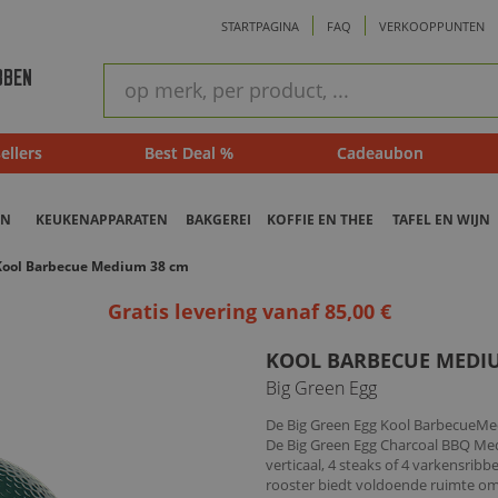
STARTPAGINA
FAQ
VERKOOPPUNTEN
ram
Snel
BBEN
zoeken
ellers
Best Deal %
Cadeaubon
EN
KEUKENAPPARATEN
BAKGEREI
KOFFIE EN THEE
TAFEL EN WIJN
Kool Barbecue Medium 38 cm
Gratis levering vanaf 85,00 €
KOOL BARBECUE MEDI
Big Green Egg
De Big Green Egg Kool BarbecueMed
De Big Green Egg Charcoal BBQ Med
verticaal, 4 steaks of 4 varkensrib
rooster biedt voldoende ruimte om t