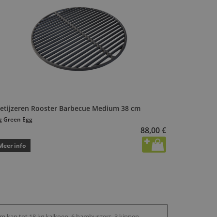
ietijzeren Rooster Barbecue Medium 38 cm
g Green Egg
88,00 €
Meer info
 kan tot 18 kg kalkoen, 6 hamburgers, 3 kippen