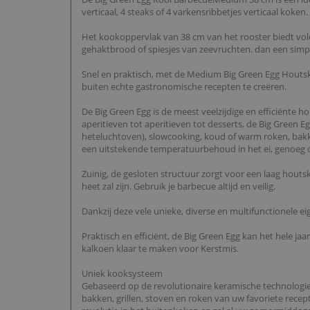
verticaal, 4 steaks of 4 varkensribbetjes verticaal koken.
Het kookoppervlak van 38 cm van het rooster biedt voldo
gehaktbrood of spiesjes van zeevruchten. dan een simpele
Snel en praktisch, met de Medium Big Green Egg Houtsko
buiten echte gastronomische recepten te creëren.
De Big Green Egg is de meest veelzijdige en efficiënte 
aperitieven tot aperitieven tot desserts, de Big Green 
heteluchtoven), slowcooking, koud of warm roken, bakk
een uitstekende temperatuurbehoud in het ei, genoeg om
Zuinig, de gesloten structuur zorgt voor een laag houts
heet zal zijn. Gebruik je barbecue altijd en veilig.
Dankzij deze vele unieke, diverse en multifunctionele 
Praktisch en efficiënt, de Big Green Egg kan het hele ja
kalkoen klaar te maken voor Kerstmis.
Uniek kooksysteem
Gebaseerd op de revolutionaire keramische technologie 
bakken, grillen, stoven en roken van uw favoriete recep