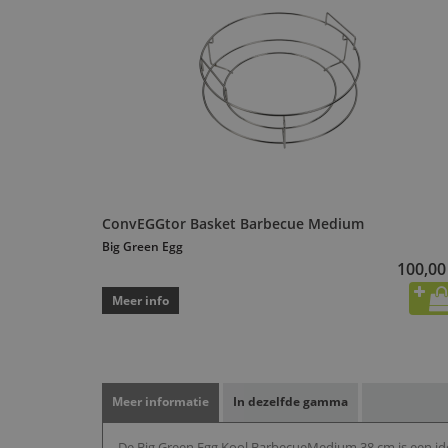
ConvEGGtor Basket Barbecue Medium
Big Green Egg
100,00
Meer info
Meer informatie
In dezelfde gamma
De Big Green Egg Kool BarbecueMedium 38 cm is een id