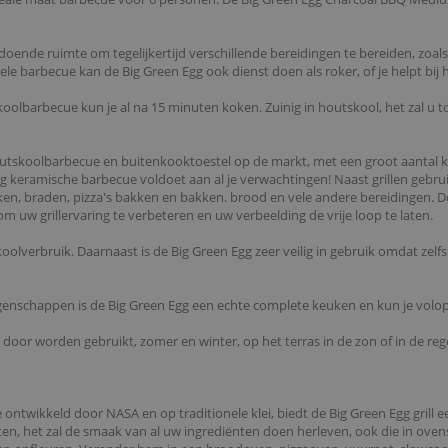
ende ruimte om tegelijkertijd verschillende bereidingen te bereiden, zoals g
 barbecue kan de Big Green Egg ook dienst doen als roker, of je helpt bij he
olbarbecue kun je al na 15 minuten koken. Zuinig in houtskool, het zal u t
houtskoolbarbecue en buitenkooktoestel op de markt, met een groot aantal k
Egg keramische barbecue voldoet aan al je verwachtingen! Naast grillen gebru
en, braden, pizza's bakken en bakken. brood en vele andere bereidingen. 
 uw grillervaring te verbeteren en uw verbeelding de vrije loop te laten.
koolverbruik. Daarnaast is de Big Green Egg zeer veilig in gebruik omdat z
eigenschappen is de Big Green Egg een echte complete keuken en kun je volo
ar door worden gebruikt, zomer en winter, op het terras in de zon of in de re
ontwikkeld door NASA en op traditionele klei, biedt de Big Green Egg grill 
ten, het zal de smaak van al uw ingrediënten doen herleven, ook die in oven