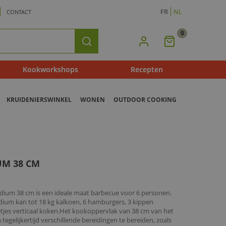
FR
NL
CONTACT
0
Mijn
Zoeken
Winkelmandje
Kookworkshops
Recepten
KRUIDENIERSWINKEL
WONEN
OUTDOOR COOKING
UM 38 CM
ium 38 cm is een ideale maat barbecue voor 6 personen.
ium kan tot 18 kg kalkoen, 6 hamburgers, 3 kippen
betjes verticaal koken.Het kookoppervlak van 38 cm van het
egelijkertijd verschillende bereidingen te bereiden, zoals