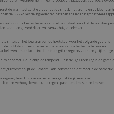
n opfleuren. Verander hem in een broodoven, pizzaoven, vuurpot, slowcooke
 zorgt de warmtecirculatie ervoor dat de smaak, het aroma en de kleur van h
nen de EGG koken de ingrediënten beter en sneller en blijft het vlees sappi
uikt door de beste chef-koks en stelt je in staat om altijd de kooktemperat
len, voor een gezond dieet. en evenwichtig, zonder vet.
hete sintels en het bewaren van de houtskool voor het volgende gebruik.
om de luchtstroom en interne temperatuur van de barbecue te regelen.
believen om de luchtcirculatie in de grill te regelen, voor een gelijkmatige
r uw apparaat! Houd altijd de temperatuur in de Big Green Egg in de gaten 
t grillrooster blijft de luchtcirculatie constant en optimaal in de barbecue
regelen, terwijl u de as na het koken gemakkelijk verwijdert.
abiliteit en verhoogde weerstand tegen spaanders, krassen en krassen.