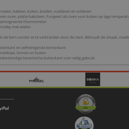
schroeien, bakken, koken, braden, sudderen en solderen
jzeren oven, platte baksteen. Fungeert als oven voor koken op lage temper
e geïntegreerde thermometer
trolley met wielen
 in de kern zonder ze te verbranden door de vlam. Behoudt de smaak, voedi
itenkant en zelfreinigende binnenkant
 inzetbaar, binnen en buiten
 hittebestendige keramische buitenkant voor veilig gebruik