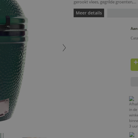
gerookt vlees, gegrilde groenten,...
Meer details
Aan
Cata