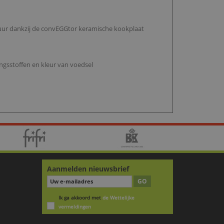
atuur dankzij de convEGGtor keramische kookplaat
ngsstoffen en kleur van voedsel
Aanmelden nieuwsbrief
GO
Ik ga akkoord met
de Wettelijke
vermeldingen