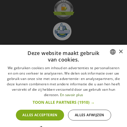
×
Deze website maakt gebruik
Aanmelden nieuwsbrief
van cookies.
GO
FRENCH
We gebruiken cookies om inhoud en advertenties te personaliseren
en om ons verkeer te analyseren. We delen ook informatie over uw
DUTCH
Ik ga akkoord met
de Wettelijke vermeldingen
gebruik van onze site met onze advertentie- en analysepartners, die
deze kunnen combineren met andere informatie die u aan hen heeft
ENGLISH
Alle merken
Algemene verkoopsvoorwaarden
verstrekt of die zij hebben verzameld door uw gebruik van hun
diensten.
En savoir plus
Wettelijke vermeldingen
withdrawal rights
TOON ALLE PARTNERS
(1910) →
Veelgestelde vragen
Aanwerving
Alle rechten voorbehouden ©2015 Les Secrets du Chef/Alle prijzen op deze website
ALLES ACCEPTEREN
ALLES AFWIJZEN
zijn met alle belastingen inbegrepen.
De Belgische wetgeving van 6 april 2010 geeft de consument het recht om binnen 14
werkdagen op een aankoop terug te komen.
retractation