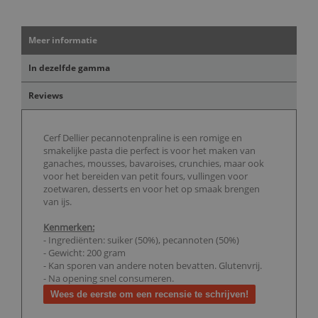
Meer informatie
In dezelfde gamma
Reviews
Cerf Dellier pecannotenpraline is een romige en
smakelijke pasta die perfect is voor het maken van
ganaches, mousses, bavaroises, crunchies, maar ook
voor het bereiden van petit fours, vullingen voor
zoetwaren, desserts en voor het op smaak brengen
van ijs.
Kenmerken:
- Ingrediënten: suiker (50%), pecannoten (50%)
- Gewicht: 200 gram
- Kan sporen van andere noten bevatten. Glutenvrij.
- Na opening snel consumeren.
Wees de eerste om een recensie te schrijven!