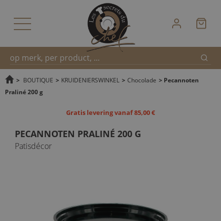
Zoek
Snel
>
BOUTIQUE
>
KRUIDENIERSWINKEL
>
Chocolade
>
Pecannoten
Praliné 200 g
zoeken
Gratis levering vanaf 85,00 €
PECANNOTEN PRALINÉ 200 G
Patisdécor