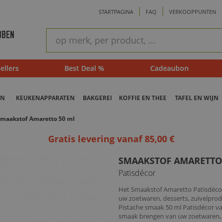
STARTPAGINA
FAQ
VERKOOPPUNTEN
ram
Snel
BBEN
zoeken
ellers
Best Deal %
Cadeaubon
EN
KEUKENAPPARATEN
BAKGEREI
KOFFIE EN THEE
TAFEL EN WIJN
maakstof Amaretto 50 ml
Gratis levering vanaf 85,00 €
SMAAKSTOF AMARETTO
Patisdécor
Het Smaakstof Amaretto Patisdécor 
uw zoetwaren, desserts, zuivelproduc
Pistache smaak 50 ml Patisdécor van
smaak brengen van uw zoetwaren, ko