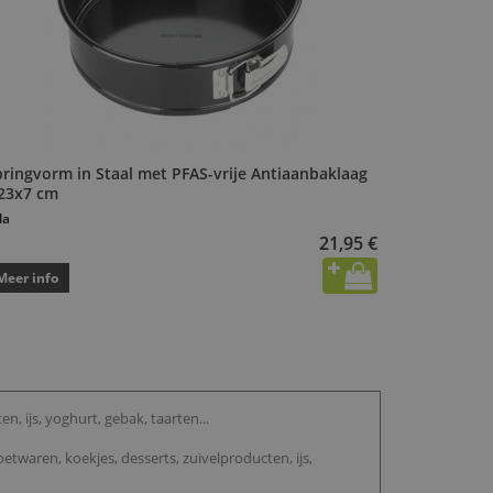
pringvorm in Staal met PFAS-vrije Antiaanbaklaag
23x7 cm
la
21,95 €
Meer info
 ijs, yoghurt, gebak, taarten...
twaren, koekjes, desserts, zuivelproducten, ijs,