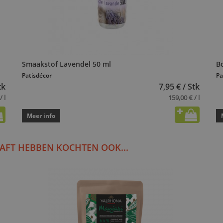
Smaakstof Lavendel 50 ml
B
Patisdécor
Pa
tk
7,95 € / Stk
/ l
159,00 € / l
Meer info
AFT HEBBEN KOCHTEN OOK...