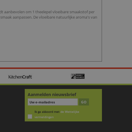
dt aanbevolen om 1 theelepel vloeibare smaakstof per
 smaak aanpassen. De vloeibare natuurlijke aroma's van
Aanmelden nieuwsbrief
GO
Ik ga akkoord met
de Wettelijke
vermeldingen