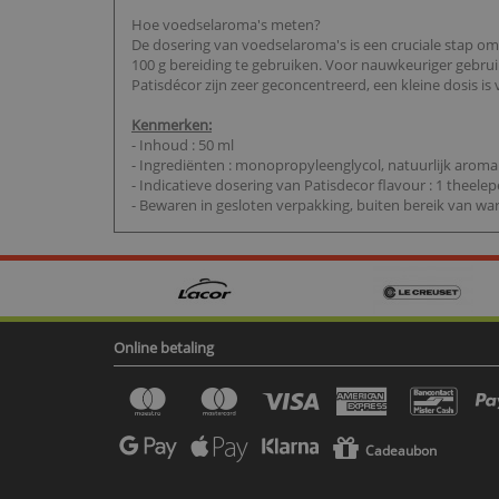
Hoe voedselaroma's meten?
De dosering van voedselaroma's is een cruciale stap o
100 g bereiding te gebruiken. Voor nauwkeuriger gebru
Patisdécor zijn zeer geconcentreerd, een kleine dosis i
Kenmerken:
- Inhoud : 50 ml
- Ingrediënten : monopropyleenglycol, natuurlijk aroma
- Indicatieve dosering van Patisdecor flavour : 1 theelep
- Bewaren in gesloten verpakking, buiten bereik van wa
Online betaling
Cadeaubon