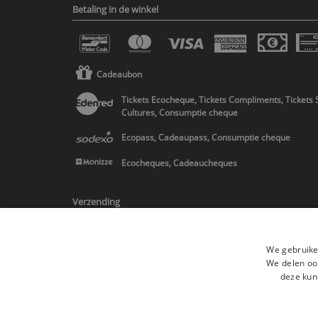
Betaling in de winkel
Cadeaubon
Tickets Ecocheque, Tickets Compliments, Tickets 
Cultures, Consumptie cheque
Ecopass, Cadeaupass, Consumptie cheque
Ecocheques, Cadeaucheques
Verzending
We gebruike
We delen ook
deze kun
* Levering in Belgie/Frankrijk/Nederland en in Europa op schatting