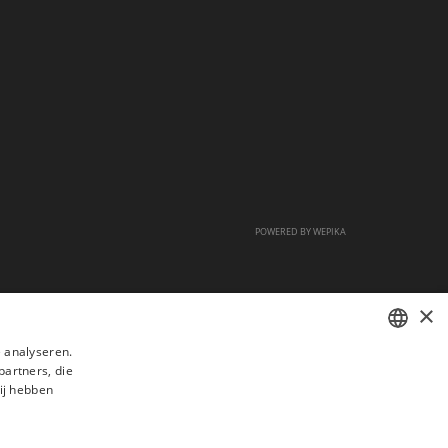
POWERED BY
WEPIKA
×
 analyseren.
partners, die
FRENCH
ij hebben
DUTCH
ENGLISH