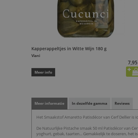
Kapperappeltjes in Witte Wijn 180 g
Viani
7,95
Meer info
Meer informatie
In dezelfde gamma
Reviews
Het Smaakstof Amaretto Patisdécor van Cerf Dellier is i
De Natuurlijke Pistache smaak 50 ml Patisdécor van Cerf
yoghurt, gebak, taarten... Gemakkelijk te doseren, het 