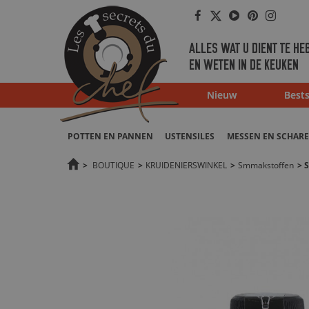
Facebook
Twitter
Youtube
Pinterest
Instag
ALLES WAT U DIENT TE HE
EN WETEN IN DE KEUKEN
Nieuw
Bests
POTTEN EN PANNEN
USTENSILES
MESSEN EN SCHAR
>
BOUTIQUE
>
KRUIDENIERSWINKEL
>
Smmakstoffen
>
S