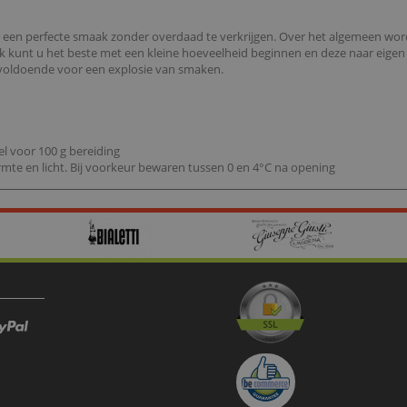
m een perfecte smaak zonder overdaad te verkrijgen. Over het algemeen wor
ik kunt u het beste met een kleine hoeveelheid beginnen en deze naar eigen
s voldoende voor een explosie van smaken.
el voor 100 g bereiding
rmte en licht. Bij voorkeur bewaren tussen 0 en 4°C na opening