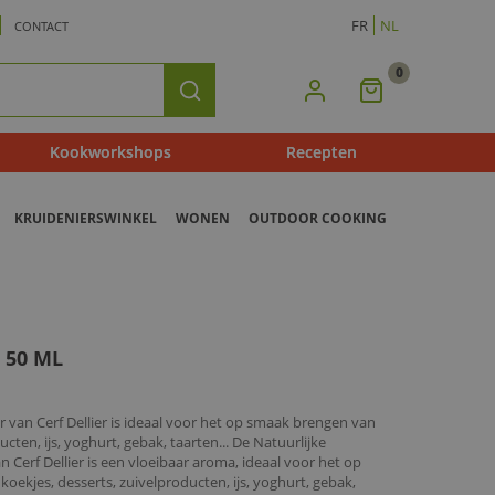
FR
NL
CONTACT
0
Mijn
Zoeken
Winkelmandje
Kookworkshops
Recepten
KRUIDENIERSWINKEL
WONEN
OUTDOOR COOKING
 50 ML
van Cerf Dellier is ideaal voor het op smaak brengen van
ten, ijs, yoghurt, gebak, taarten... De Natuurlijke
 Cerf Dellier is een vloeibaar aroma, ideaal voor het op
ekjes, desserts, zuivelproducten, ijs, yoghurt, gebak,