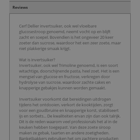
Reviews
Cerf Dellier invertsuiker, ook wel vloeibare
glucosestroop genoemd, neemt vocht op en blijft
zacht en soepel. Bovendien is het ongeveer 20 keer
zoeter dan sucrose, waardoor het een zeer zoete, maar
niet plakkerige smaak krijgt.
Wat is invertsuiker?
Invertsuiker, ook wel Trimoline genoemd, is een soort
witachtige, doorschijnende pasta, heel zoet. Het is een
mengsel van glucose en fructose, verkregen door
hydrolyse van sucrose, waardoor zachte cakes en
knapperige gebakjes kunnen worden gemaakt.
Invertsuiker voorkomt dat bereidingen uitdrogen
tijdens het ontdooien, verkort de kooktijden, zorgt
voor een goudbruine en knapperige korst, stabiliseert
ijs en sorbets... De kwaliteiten ervan zijn dan ook talrijk.
Dit is de reden waarom veel professionals het al in de
keuken hebben toegepast. Van deze zoete siroop
maken ze gebak, taarten en andere zoetigheden.
Banketbakkers gebruiken het om zachtere producten