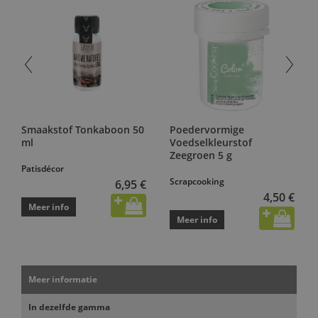
Smaakstof Tonkaboon 50
Poedervormige
ml
Voedselkleurstof
Zeegroen 5 g
Patisdécor
Scrapcooking
6,95 €
4,50 €
Meer info
Meer info
Meer informatie
In dezelfde gamma