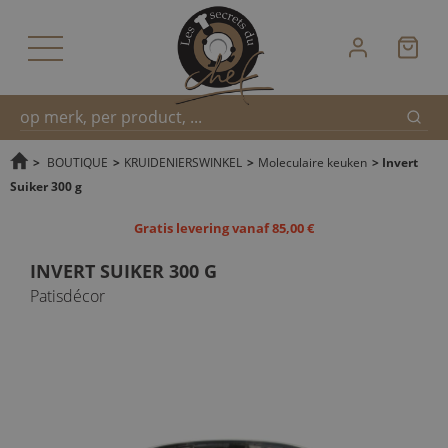
Zoek
Snel
>
BOUTIQUE
>
KRUIDENIERSWINKEL
>
Moleculaire keuken
>
Invert
Suiker 300 g
zoeken
Gratis levering vanaf 85,00 €
INVERT SUIKER 300 G
Patisdécor