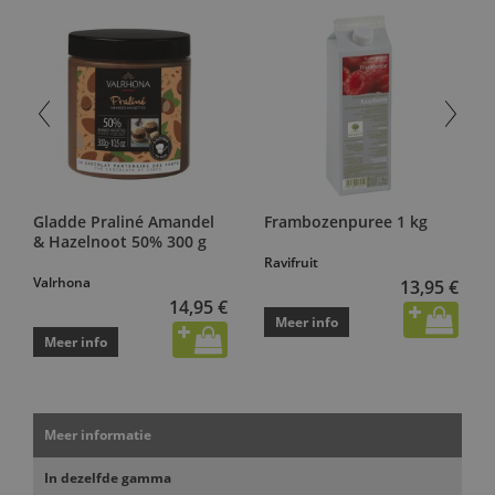
Gladde Praliné Amandel
Frambozenpuree 1 kg
& Hazelnoot 50% 300 g
Ravifruit
Valrhona
13,95 €
14,95 €
Meer info
Meer info
Meer informatie
In dezelfde gamma