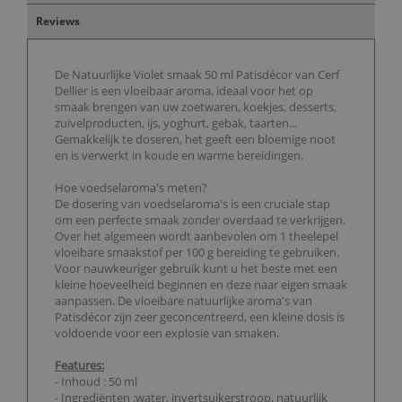
Reviews
De Natuurlijke Violet smaak 50 ml Patisdécor van Cerf
Dellier is een vloeibaar aroma, ideaal voor het op
smaak brengen van uw zoetwaren, koekjes, desserts,
zuivelproducten, ijs, yoghurt, gebak, taarten...
Gemakkelijk te doseren, het geeft een bloemige noot
en is verwerkt in koude en warme bereidingen.
Hoe voedselaroma's meten?
De dosering van voedselaroma's is een cruciale stap
om een perfecte smaak zonder overdaad te verkrijgen.
Over het algemeen wordt aanbevolen om 1 theelepel
vloeibare smaakstof per 100 g bereiding te gebruiken.
Voor nauwkeuriger gebruik kunt u het beste met een
kleine hoeveelheid beginnen en deze naar eigen smaak
aanpassen. De vloeibare natuurlijke aroma's van
Patisdécor zijn zeer geconcentreerd, een kleine dosis is
voldoende voor een explosie van smaken.
Features:
- Inhoud : 50 ml
- Ingrediënten :water, invertsuikerstroop, natuurlijk