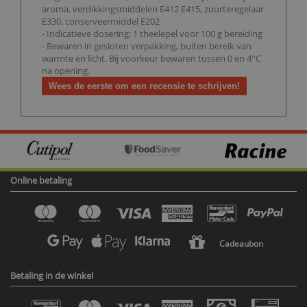
aroma, verdikkingsmiddelen E412 E415, zuurteregelaar
E330, conserveermiddel E202
- Indicatieve dosering: 1 theelepel voor 100 g bereiding
- Bewaren in gesloten verpakking, buiten bereik van
warmte en licht. Bij voorkeur bewaren tussen 0 en 4°C
na opening.
Wees de eerste om een recensie te schrijven!
Online betaling
Cadeaubon
Betaling in de winkel