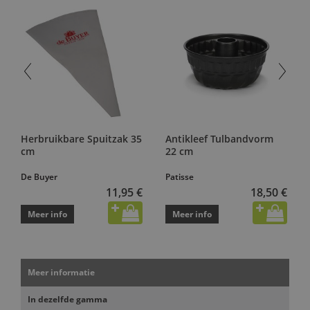
Herbruikbare Spuitzak 35
Antikleef Tulbandvorm
cm
22 cm
De Buyer
Patisse
11,95 €
18,50 €
Meer info
Meer info
Meer informatie
In dezelfde gamma