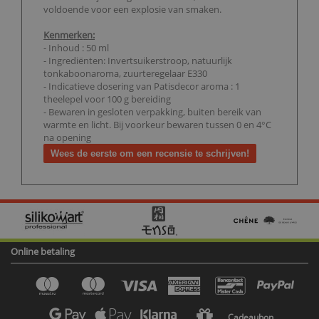
voldoende voor een explosie van smaken.
Kenmerken:
- Inhoud : 50 ml
- Ingrediënten: Invertsuikerstroop, natuurlijk
tonkaboonaroma, zuurteregelaar E330
- Indicatieve dosering van Patisdecor aroma : 1
theelepel voor 100 g bereiding
- Bewaren in gesloten verpakking, buiten bereik van
warmte en licht. Bij voorkeur bewaren tussen 0 en 4°C
na opening
Wees de eerste om een recensie te schrijven!
Online betaling
Cadeaubon