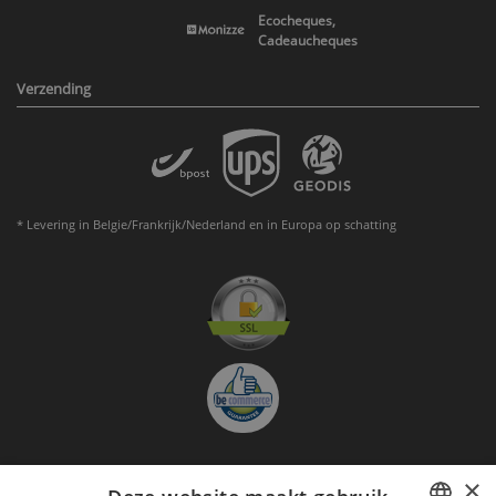
Ecocheques,
Cadeaucheques
Verzending
* Levering in Belgie/Frankrijk/Nederland en in Europa op schatting
×