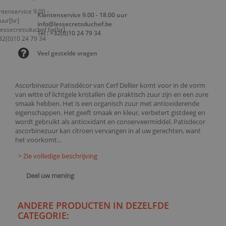
Klantenservice 9.00 - 18.00 uur
info@lessecretsduchef.be
Tel : +32(0)10 24 79 34
Veel gestelde vragen
Ascorbinezuur Patisdécor van Cerf Dellier komt voor in de vorm
van witte of lichtgele kristallen die praktisch zuur zijn en een zure
smaak hebben. Het is een organisch zuur met antioxiderende
eigenschappen. Het geeft smaak en kleur, verbetert gistdeeg en
wordt gebruikt als antioxidant en conserveermiddel. Patisdecor
ascorbinezuur kan citroen vervangen in al uw gerechten, want
het voorkomt...
> Zie volledige beschrijving
Deel uw mening
ANDERE PRODUCTEN IN DEZELFDE
CATEGORIE: