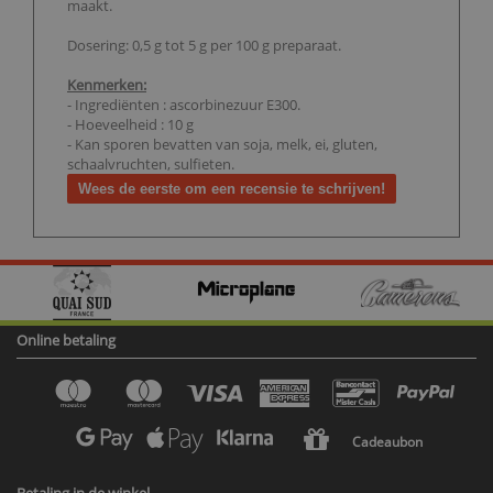
maakt.
Dosering: 0,5 g tot 5 g per 100 g preparaat.
Kenmerken:
- Ingrediënten : ascorbinezuur E300.
- Hoeveelheid : 10 g
- Kan sporen bevatten van soja, melk, ei, gluten,
schaalvruchten, sulfieten.
Wees de eerste om een recensie te schrijven!
Online betaling
Cadeaubon
Betaling in de winkel