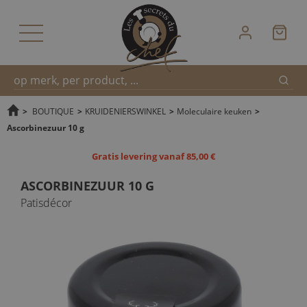
Zoek
Snel
>
BOUTIQUE
>
KRUIDENIERSWINKEL
>
Moleculaire keuken
>
Ascorbinezuur 10 g
zoeken
Gratis levering vanaf 85,00 €
ASCORBINEZUUR 10 G
Patisdécor