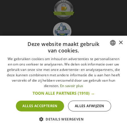
×
Deze website maakt gebruik
van cookies.
FRENCH
Aanmelden nieuwsbrief
We gebruiken cookies om inhoud en advertenties te personaliseren
en om ons verkeer te analyseren. We delen ook informatie over uw
GO
DUTCH
gebruik van onze site met onze advertentie- en analysepartners, die
deze kunnen combineren met andere informatie die u aan hen heeft
ENGLISH
Ik ga akkoord met
de Wettelijke vermeldingen
verstrekt of die zij hebben verzameld door uw gebruik van hun
diensten.
En savoir plus
Alle merken
Algemene verkoopsvoorwaarden
TOON ALLE PARTNERS
(1910) →
Wettelijke vermeldingen
withdrawal rights
Veelgestelde vragen
Aanwerving
ALLES ACCEPTEREN
ALLES AFWIJZEN
Alle rechten voorbehouden ©2015 Les Secrets du Chef/Alle prijzen op deze website
zijn met alle belastingen inbegrepen.
DETAILS WEERGEVEN
De Belgische wetgeving van 6 april 2010 geeft de consument het recht om binnen 14
werkdagen op een aankoop terug te komen.
retractation