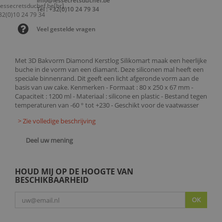
info@lessecretsduchef.be
Tel : +32(0)10 24 79 34
Veel gestelde vragen
Met 3D Bakvorm Diamond Kerstlog Silikomart maak een heerlijke
buche in de vorm van een diamant. Deze siliconen mal heeft een
speciale binnenrand. Dit geeft een licht afgeronde vorm aan de
basis van uw cake. Kenmerken - Formaat : 80 x 250 x 67 mm -
Capaciteit : 1200 ml - Materiaal : silicone en plastic - Bestand tegen
temperaturen van -60 ° tot +230 - Geschikt voor de vaatwasser
> Zie volledige beschrijving
Deel uw mening
HOUD MIJ OP DE HOOGTE VAN
BESCHIKBAARHEID
OK