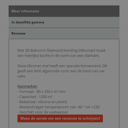
Meer informatie
In dezelfde gamma
Reviews
Met 3D Bakvorm Diamond Kerstlog Silikomart maak
een heerlijke buche in de vorm van een diamant.
Deze siliconen mal heeft een speciale binnenrand. Dit
geeft een licht afgeronde vorm aan de basis van uw
cake.
Kenmerken
- Formaat : 80 x 250 x 67 mm
- Capaciteit : 1200 ml
- Materiaal : silicone en plastic
- Bestand tegen temperaturen van -60 ° tot +230
- Geschikt voor de vaatwasser
Wees de eerste om een recensie te schrijven!