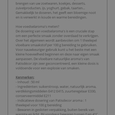
brengen van uw zoetwaren, koekjes, desserts,
zuivelproducten, ijs, yoghurt, gebak, taarten...
Gemakkelijk te doseren, het geeft een bloemige noot
en is verwerkt in koude en warme bereidingen.
Hoe voedselaroma's meten?
De dosering van voedselaroma's is een cruciale stap
om een perfecte smaak zonder overdaad te verkrijgen.
Over het algemeen wordt aanbevolen om 1 theelepel
vloeibare smaakstof per 100 g bereiding te gebruiken.
Voor nauwkeuriger gebruik kunt u het beste met een
kleine hoeveelheid beginnen en deze naar eigen smaak
aanpassen. De vloeibare natuurlijke aroma's van
Patisdécor zijn zeer geconcentreerd, een kleine dosis is
voldoende voor een explosie van smaken.
Kenmerken:
- Inhoud : 50 ml
- Ingrediënten: suikerstroop, water, natuurlijk aroma,
verdikkingsmiddelen E412 E415, zuurteregelaar E330,
conserveermiddel E211
- Indicatieve dosering van Patisdecor aroma : 1
theelepel voor 100 g bereiding
- Bewaren in gesloten verpakking, buiten bereik van
warmte en licht. Bij voorkeur bewaren tussen 0 en 4°C