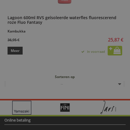
Lagoon 600ml RVS geïsoleerde waterfles fluorescerend
roze Fluo Fantasy
Kambukka
25,87 €
36,95 €
Meer
In voorraad
Sorteren op
--
Online betaling