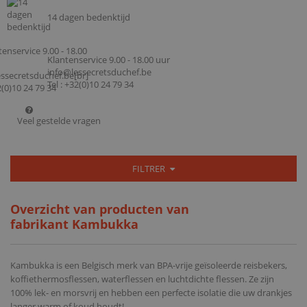
14 dagen bedenktijd
Klantenservice 9.00 - 18.00 uur
info@lessecretsduchef.be
Tel : +32(0)10 24 79 34
Veel gestelde vragen
FILTRER
Overzicht van producten van
fabrikant Kambukka
Kambukka is een Belgisch merk van BPA-vrije geïsoleerde reisbekers,
koffiethermosflessen, waterflessen en luchtdichte flessen. Ze zijn
100% lek- en morsvrij en hebben een perfecte isolatie die uw drankjes
langer warm of koud houdt!