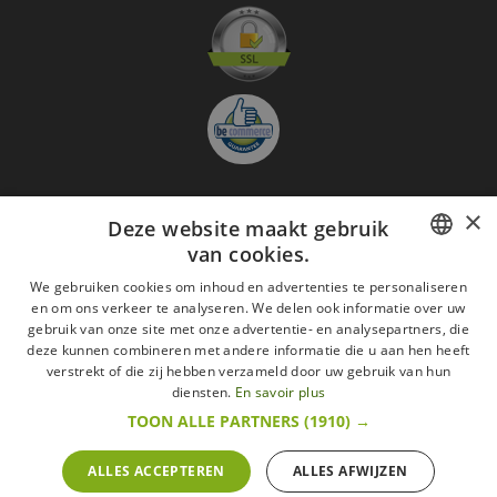
×
Deze website maakt gebruik
Aanmelden nieuwsbrief
van cookies.
GO
FRENCH
We gebruiken cookies om inhoud en advertenties te personaliseren
en om ons verkeer te analyseren. We delen ook informatie over uw
Ik ga akkoord met
de Wettelijke vermeldingen
DUTCH
gebruik van onze site met onze advertentie- en analysepartners, die
deze kunnen combineren met andere informatie die u aan hen heeft
Alle merken
Algemene verkoopsvoorwaarden
ENGLISH
verstrekt of die zij hebben verzameld door uw gebruik van hun
Wettelijke vermeldingen
withdrawal rights
diensten.
En savoir plus
Veelgestelde vragen
Aanwerving
TOON ALLE PARTNERS
(1910) →
Alle rechten voorbehouden ©2015 Les Secrets du Chef/Alle prijzen op deze website
zijn met alle belastingen inbegrepen.
ALLES ACCEPTEREN
ALLES AFWIJZEN
De Belgische wetgeving van 6 april 2010 geeft de consument het recht om binnen 14
werkdagen op een aankoop terug te komen.