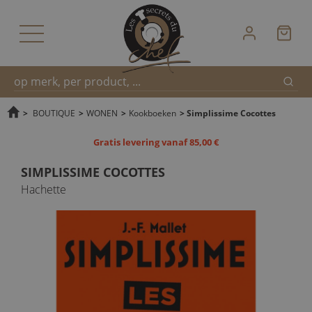
Zoek
Snel
>
BOUTIQUE
>
WONEN
>
Kookboeken
>
Simplissime Cocottes
Gratis levering vanaf 85,00 €
zoeken
SIMPLISSIME COCOTTES
Hachette