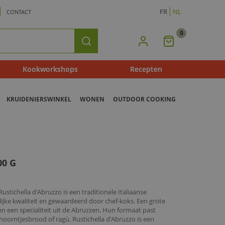
FR
NL
CONTACT
0
Mijn
Zoeken
Winkelmandje
Kookworkshops
Recepten
KRUIDENIERSWINKEL
WONEN
OUTDOOR COOKING
00 G
ustichella d'Abruzzo is een traditionele Italiaanse
lijke kwaliteit en gewaardeerd door chef-koks. Een grote
 en een specialiteit uit de Abruzzen. Hun formaat past
oorntjesbrood of ragù. Rustichella d'Abruzzo is een