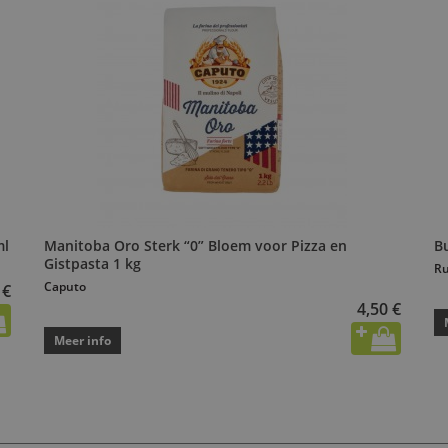
ml
Manitoba Oro Sterk “0” Bloem voor Pizza en
Bu
Gistpasta 1 kg
Ru
Caputo
 €
4,50 €
Meer info