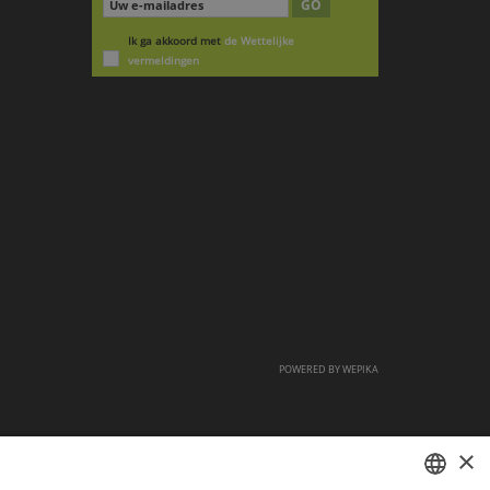
GO
Ik ga akkoord met
de Wettelijke
vermeldingen
POWERED BY
WEPIKA
×