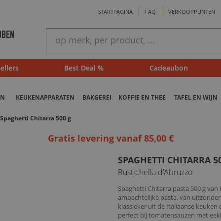
STARTPAGINA
FAQ
VERKOOPPUNTEN
ram
Snel
BBEN
zoeken
ellers
Best Deal %
Cadeaubon
EN
KEUKENAPPARATEN
BAKGEREI
KOFFIE EN THEE
TAFEL EN WIJN
Spaghetti Chitarra 500 g
Gratis levering vanaf 85,00 €
SPAGHETTI CHITARRA 5
Rustichella d'Abruzzo
Spaghetti Chitarra pasta 500 g van R
ambachtelijke pasta, van uitzonder
klassieker uit de Italiaanse keuken
perfect bij tomatensauzen met eekh