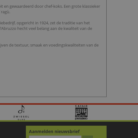
teit en gewaardeerd door chef-koks. Een grote klassieker
 ragù.
ebedrijf, opgericht in 1924, zet de traditie van het
Abruzzo hecht veel belang aan de kwaliteit van de
ijven de textuur, smaak en voedingskwaliteiten van de
Aanmelden nieuwsbrief