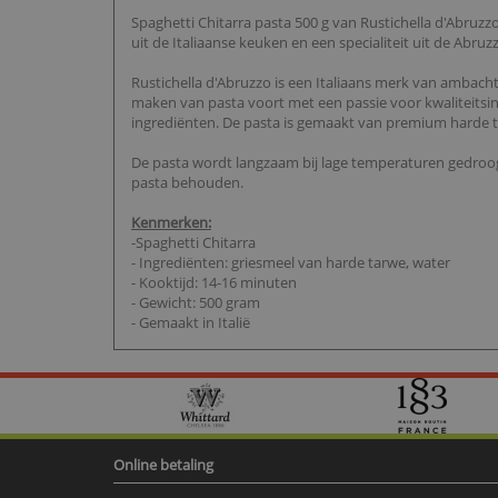
Spaghetti Chitarra pasta 500 g van Rustichella d'Abruzzo
uit de Italiaanse keuken en een specialiteit uit de Ab
Rustichella d'Abruzzo is een Italiaans merk van ambachteli
maken van pasta voort met een passie voor kwaliteitsi
ingrediënten. De pasta is gemaakt van premium harde t
De pasta wordt langzaam bij lage temperaturen gedroog
pasta behouden.
Kenmerken:
-Spaghetti Chitarra
- Ingrediënten: griesmeel van harde tarwe, water
- Kooktijd: 14-16 minuten
- Gewicht: 500 gram
- Gemaakt in Italië
Online betaling