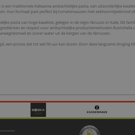
 is een traditionele Italiaanse ambachtelijke pasta, van uitzonderlijke kwali
ruzzen. Hun formaat past perfect bij tomatensauzen met eekhoorntjesbrood of
jke pasta van hoge kwaliteit, gelegen in de regio Abruzzo in Italië. Dit famili
ngrediënten en respect voor ambachtelijke productiemethoden.Rustichella d'
arwegriesmeel en zuiver water uit de bergen van de Abruzzen.
d, een proces dat tot wel 50 uur kan duren. Door deze langzame droging bl