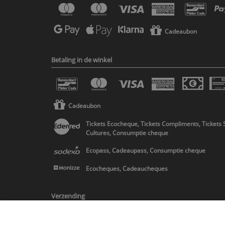
Cadeaubon
Betaling in de winkel
Cadeaubon
Tickets Ecocheque, Tickets Compliments, Tickets 
Cultures, Consumptie cheque
Ecopass, Cadeaupass, Consumptie cheque
Ecocheques, Cadeaucheques
Verzending