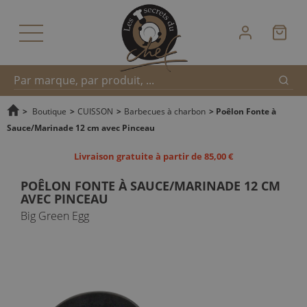
Reche
Recherche
>
Boutique
>
CUISSON
>
Barbecues à charbon
>
Poêlon Fonte à
Sauce/Marinade 12 cm avec Pinceau
rapide
Livraison gratuite à partir de 85,00 €
POÊLON FONTE À SAUCE/MARINADE 12 CM
AVEC PINCEAU
Big Green Egg