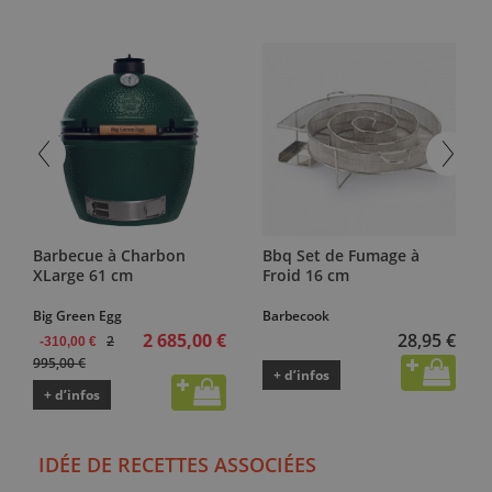
Barbecue à Charbon
Bbq Set de Fumage à
XLarge 61 cm
Froid 16 cm
Big Green Egg
Barbecook
2 685,00 €
28,95 €
2
-310,00 €
995,00 €
+ d’infos
+ d’infos
IDÉE DE RECETTES ASSOCIÉES