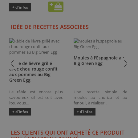
+ d’infos
IDÉE DE RECETTES ASSOCIÉES
Moules à l'Espagnole au
Râble de lièvre grillé
Big Green Egg
avec chou rouge confit
aux pommes au Big
Green Egg
Le râble est encore plus
Une recette simple de
savoureux s’il est cuit avec
moules au chorizo et au
l’os. Vous...
fenouil, à réaliser...
+ d'infos
+ d'infos
LES CLIENTS QUI ONT ACHETÉ CE PRODUIT