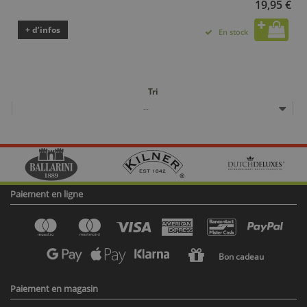
19,95 €
+ d’infos
En stock
Tri
--
Paiement en ligne
Bon cadeau
Paiement en magasin