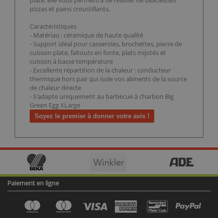
plate, elle vous permettra de réaliser de délicieuses
pizzas et pains croustillants.
Caractéristiques
- Matériau : céramique de haute qualité
- Support idéal pour casseroles, brochettes, pierre de
cuisson plate, faitouts en fonte, plats mijotés et
cuisson à basse température
- Excellente répartition de la chaleur : conducteur
thermique hors pair qui isole vos aliments de la source
de chaleur directe
- S'adapte uniquement au barbecue à charbon Big
Green Egg XLarge
Soyez le premier à donner votre avis !
Paiement en ligne