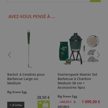
AVEZ-VOUS PENSÉ À ...
Racloir à Cendres pour
Starterspack Master Set
Barbecue Large ou
Barbecue à Charbon
Medium
Medium 38 cm +
Accessoires 9pcs
Big Green Egg
Big Green Egg
28,50 €
1 899,00 €
2
-448,00 €
+ d’infos
347,00 €