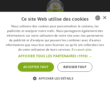
×
Ce site Web utilise des cookies
Nous utilisons des cookies pour personnaliser le contenu, les
publicités et analyser notre trafic. Nous partageons également des
FRENCH
informations sur votre utilisation de notre site avec nos partenaires
DUTCH
de publicité et d'analyse qui peuvent les combiner avec d'autres
informations que vous leur avez fournies ou qu'ils ont collectées lors
ENGLISH
de votre utilisation de leurs services.
En savoir plus
S'abonner à la Newsletter
AFFICHER TOUS LES PARTENAIRES
(1910) →
GO
Je suis d'accord avec
les Mentions légales
ACCEPTER TOUT
REFUSER TOUT
Toutes les marques
Conditions générales
Mentions légales
AFFICHER LES DÉTAILS
Retour & Droit de rétractation
FAQ
Recrutement
Tous droits réservés © 2017 Les Secrets du Chef | Tous les prix indiqués sur le site
s'entendent toutes taxes comprises.
Conformément au livre VI « Pratiques du marché et protection du consommateur » du
Code belge de droit économique.
Le Client agissant en tant que consommateur dispose d’un droit de
rétractation.endéans les 14 jours ouvrables, de renoncer à sa commande.
Que faire en cas de litige,
Plus d'infos