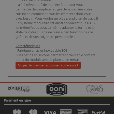
fonction de vos besoins.
Il a été développé de manière à pouvoir vous
permettre de compléter au gré de vos envies votre
cuisine en combinant tous les éléments dont vous
avez besoin. Vous voulez un plus grand plan de travail?
Ce système modulaire est aussi polyvalent que l’EGG
lui-même! Vous pouvez même adapter la forme et le
style de votre cuisine de plein air en fonction de vos
goûts et de vos exigences personnelles.
Caractéristique :
- Fabriqué en acier inoxydable 304
- Des patins en silicone permettent d’éviter le contact
direct du module avec le plateau en métal
Soyez le premier à donner votre avis !
Paiement en ligne