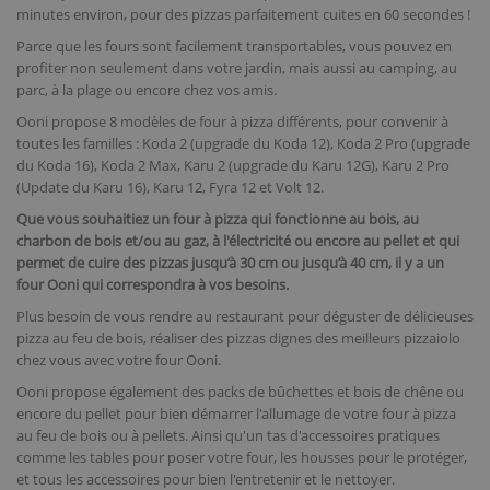
minutes environ, pour des pizzas parfaitement cuites en 60 secondes !
Parce que les fours sont facilement transportables, vous pouvez en
profiter non seulement dans votre jardin, mais aussi au camping, au
parc, à la plage ou encore chez vos amis.
Ooni propose 8 modèles de four à pizza différents, pour convenir à
toutes les familles : Koda 2 (upgrade du Koda 12), Koda 2 Pro (upgrade
du Koda 16), Koda 2 Max, Karu 2 (upgrade du Karu 12G), Karu 2 Pro
(Update du Karu 16), Karu 12, Fyra 12 et Volt 12.
Que vous souhaitiez un four à pizza qui fonctionne au bois, au
charbon de bois et/ou au gaz, à l'électricité ou encore au pellet et qui
permet de cuire des pizzas jusqu’à 30 cm ou jusqu’à 40 cm, il y a un
four Ooni qui correspondra à vos besoins.
Plus besoin de vous rendre au restaurant pour déguster de délicieuses
pizza au feu de bois, réaliser des pizzas dignes des meilleurs pizzaiolo
chez vous avec votre four Ooni.
Ooni propose également des packs de bûchettes et bois de chêne ou
encore du pellet pour bien démarrer l'allumage de votre four à pizza
au feu de bois ou à pellets. Ainsi qu'un tas d'accessoires pratiques
comme les tables pour poser votre four, les housses pour le protéger,
et tous les accessoires pour bien l'entretenir et le nettoyer.