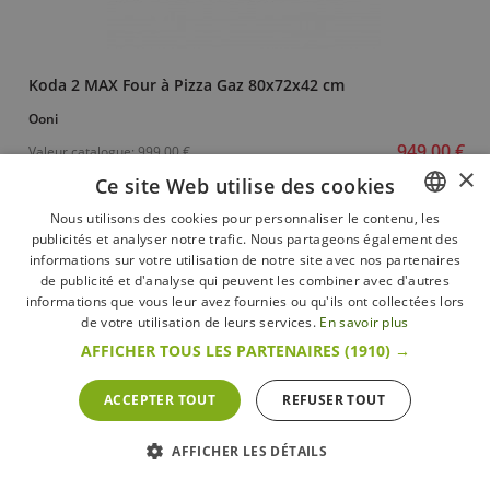
Koda 2 MAX Four à Pizza Gaz 80x72x42 cm
Ooni
949,00 €
Valeur catalogue:
999,00 €
×
Ce site Web utilise des cookies
+ d’infos
En stock
Nous utilisons des cookies pour personnaliser le contenu, les
publicités et analyser notre trafic. Nous partageons également des
FRENCH
informations sur votre utilisation de notre site avec nos partenaires
ECONOMISEZ 50,00 €
DUTCH
de publicité et d'analyse qui peuvent les combiner avec d'autres
informations que vous leur avez fournies ou qu'ils ont collectées lors
ENGLISH
de votre utilisation de leurs services.
En savoir plus
AFFICHER TOUS LES PARTENAIRES
(1910) →
ACCEPTER TOUT
REFUSER TOUT
AFFICHER LES DÉTAILS