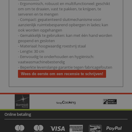
- Ergonomisch, robuust en multifunctioneel: geschikt
om om te draaien, vast te pakken, te knijpen, te
serveren en te mengen
- Compact: gepatenteerd sluitmechanisme voor
aanzienlijk ruimtebesparend opbergen in lades; kan
ook worden opgehangen
- Gemakkelijk te gebruiken: kan met één hand worden
geopend en gesloten
- Materiaal: hoogwaardig roestvrij staal
- Lengte: 30 cm
- Eenvoudig te onderhouden en hygiënisch:
vaatwasmachinebestendig
- Beperkte levenslange garantie tegen fabricagefouten
Wees de eerste om een recensie te schrijven!
Online betaling