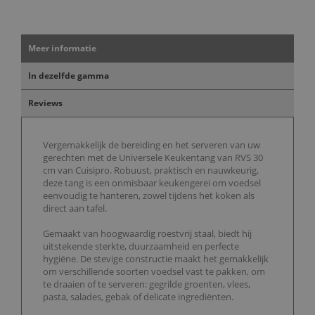
Meer informatie
In dezelfde gamma
Reviews
Vergemakkelijk de bereiding en het serveren van uw
gerechten met de Universele Keukentang van RVS 30
cm van Cuisipro. Robuust, praktisch en nauwkeurig,
deze tang is een onmisbaar keukengerei om voedsel
eenvoudig te hanteren, zowel tijdens het koken als
direct aan tafel.
Gemaakt van hoogwaardig roestvrij staal, biedt hij
uitstekende sterkte, duurzaamheid en perfecte
hygiëne. De stevige constructie maakt het gemakkelijk
om verschillende soorten voedsel vast te pakken, om
te draaien of te serveren: gegrilde groenten, vlees,
pasta, salades, gebak of delicate ingrediënten.