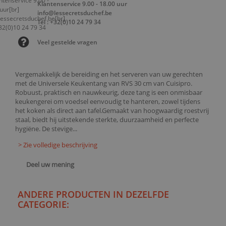
Klantenservice 9.00 - 18.00 uur
info@lessecretsduchef.be
Tel : +32(0)10 24 79 34
Veel gestelde vragen
Vergemakkelijk de bereiding en het serveren van uw gerechten
met de Universele Keukentang van RVS 30 cm van Cuisipro.
Robuust, praktisch en nauwkeurig, deze tang is een onmisbaar
keukengerei om voedsel eenvoudig te hanteren, zowel tijdens
het koken als direct aan tafel.Gemaakt van hoogwaardig roestvrij
staal, biedt hij uitstekende sterkte, duurzaamheid en perfecte
hygiëne. De stevige...
> Zie volledige beschrijving
Deel uw mening
ANDERE PRODUCTEN IN DEZELFDE
CATEGORIE: