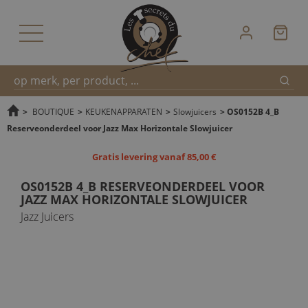
Zoek
Snel
>
BOUTIQUE
>
KEUKENAPPARATEN
>
Slowjuicers
>
OS0152B 4_B
Reserveonderdeel voor Jazz Max Horizontale Slowjuicer
zoeken
Gratis levering vanaf 85,00 €
OS0152B 4_B RESERVEONDERDEEL VOOR
JAZZ MAX HORIZONTALE SLOWJUICER
Jazz Juicers