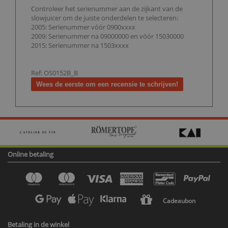
Controleer het serienummer aan de zijkant van de
slowjuicer om de juiste onderdelen te selecteren:
2005: Serienummer vóór 0900xxxx
2009: Serienummer na 09000000 en vóór 15030000
2015: Serienummer na 1503xxxx
Ref: OS0152B_B
Wees de eerste om een recensie te schrijven!
Online betaling
Cadeaubon
Betaling in de winkel