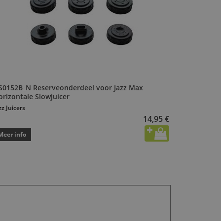
S0152B_N Reserveonderdeel voor Jazz Max
orizontale Slowjuicer
zz Juicers
14,95 €
Meer info