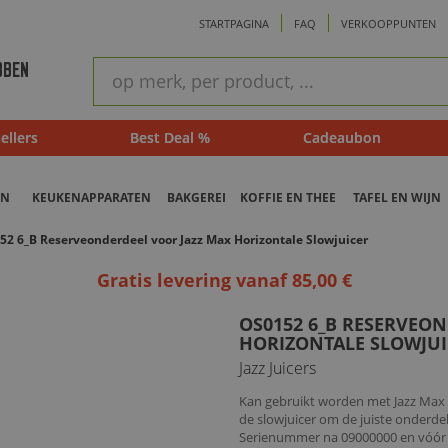
STARTPAGINA
FAQ
VERKOOPPUNTEN
ram
Snel
BBEN
zoeken
ellers
Best Deal %
Cadeaubon
EN
KEUKENAPPARATEN
BAKGEREI
KOFFIE EN THEE
TAFEL EN WIJN
52 6_B Reserveonderdeel voor Jazz Max Horizontale Slowjuicer
Gratis levering vanaf 85,00 €
OS0152 6_B RESERVEO
HORIZONTALE SLOWJUI
Jazz Juicers
Kan gebruikt worden met Jazz Max 
de slowjuicer om de juiste onderde
Serienummer na 09000000 en vóór 