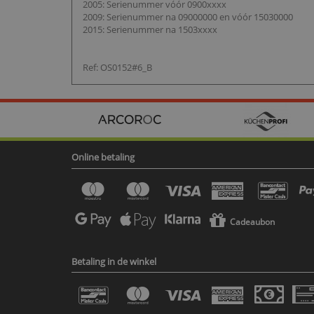
2005: Serienummer vóór 0900xxxx
2009: Serienummer na 09000000 en vóór 15030000
2015: Serienummer na 1503xxxx
Ref: OS0152#6_B
Online betaling
Cadeaubon
Betaling in de winkel