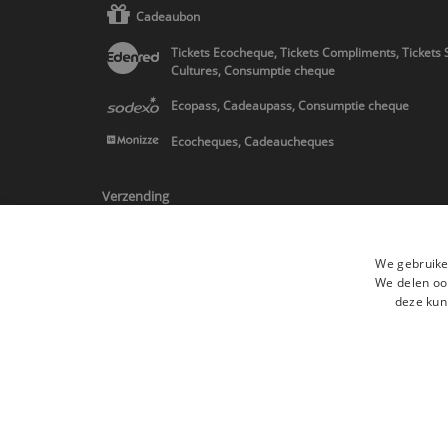
Cadeaubon
Tickets Ecocheque, Tickets Compliments, Tickets 
Cultures, Consumptie cheque
Ecopass, Cadeaupass, Consumptie cheque
Ecocheques, Cadeaucheques
Verzending
We gebruike
We delen ook
deze kun
* Levering in Belgie/Frankrijk/Nederland en in Europa op schatting
Alle merken
Algemene verkoopsvoorwaard
Alle rechten voorbehouden ©2015 Les Secrets du Chef/Alle prijzen op de
De Belgische wetgeving van 6 april 2010 geeft de consument het rech