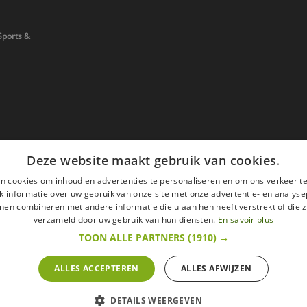
Sports &
Deze website maakt gebruik van cookies.
n cookies om inhoud en advertenties te personaliseren en om ons verkeer te
 informatie over uw gebruik van onze site met onze advertentie- en analyse
nen combineren met andere informatie die u aan hen heeft verstrekt of die z
verzameld door uw gebruik van hun diensten.
En savoir plus
TOON ALLE PARTNERS
(1910) →
ALLES ACCEPTEREN
ALLES AFWIJZEN
en
Wettelijke vermeldingen
withdrawal right
ze website zijn met alle belastingen inbegrepen.
DETAILS WEERGEVEN
t om binnen 14 werkdagen op een aankoop terug te komen.