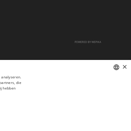
POWERED BY
WEPIKA
×
 analyseren.
partners, die
FRENCH
ij hebben
DUTCH
ENGLISH
s
Veelgestelde vragen
Aanwerving