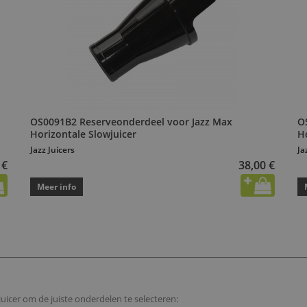
OS0091B2 Reserveonderdeel voor Jazz Max
O
Horizontale Slowjuicer
H
Jazz Juicers
Ja
 €
38,00 €
Meer info
uicer om de juiste onderdelen te selecteren: