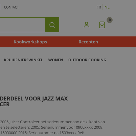
FR
NL
CONTACT
0
Mijn
Zoeken
Winkelmandje
Kookworkshops
Recepten
KRUIDENIERSWINKEL
WONEN
OUTDOOR COOKING
NDERDEEL VOOR JAZZ MAX
CER
2005 Juicer Controleer het serienummer aan de zijkant van
len te selecteren: 2005: Serienummer vóór 0900xxxx 2009:
15030000 2015: Serienummer na 1503xxxx Ref: