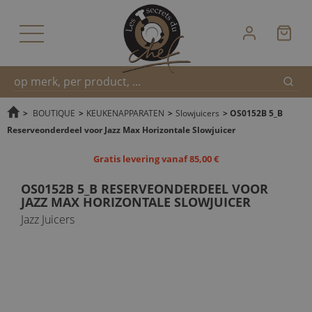
Zoek
Snel
>
BOUTIQUE
>
KEUKENAPPARATEN
>
Slowjuicers
>
OS0152B 5_B
Reserveonderdeel voor Jazz Max Horizontale Slowjuicer
zoeken
Gratis levering vanaf 85,00 €
OS0152B 5_B RESERVEONDERDEEL VOOR
JAZZ MAX HORIZONTALE SLOWJUICER
Jazz Juicers