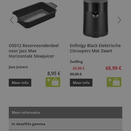
OS012 Reserveonderdeel
Enfinigy Black Elektrische
voor Jazz Max
Citruspers Mat Zwart
Horizontale Slowjuicer
Zwilling
Jazz Juicers
68,99 €
-30,96 €
8,95 €
99,95 €
Meer info
Meer info
Meer informatie
In dezelfde gamma