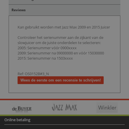
Reviews
Kan gebruikt worden met Jazz Max 2009 en 2015 Juicer
Controleer het serienummer aan de zijkant van de
slowjuicer om de juiste onderdelen te selecteren:
2005: Serienummer vóór 0900xxxx
2009: Serienummer na 09000000 en vóór 15030000
2015: Serienummer na 1503xxxx
Ref: OS0152B#3_N
Wees de eerste om een recensie te schrijven!
Online betaling