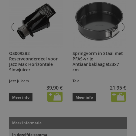
OS0092B2
Springvorm in Staal met
Reserveonderdeel voor
PFAS-vrije
Jazz Max Horizontale
Antiaanbaklaag Ø23x7
Slowjuicer
cm
Jazz Juicers
Tala
39,90 €
21,95 €
Meer info
Meer info
Meer informatie
In dezelfde gamma