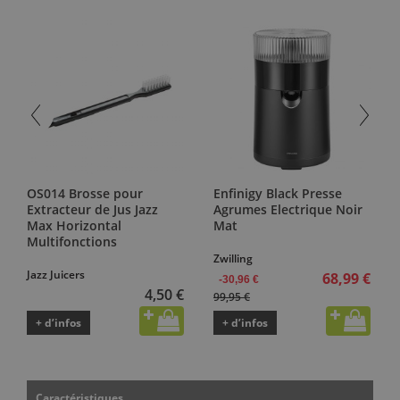
OS014 Brosse pour
Enfinigy Black Presse
Extracteur de Jus Jazz
Agrumes Electrique Noir
Max Horizontal
Mat
Multifonctions
Zwilling
Jazz Juicers
68,99 €
-30,96 €
4,50 €
99,95 €
+ d’infos
+ d’infos
Caractéristiques