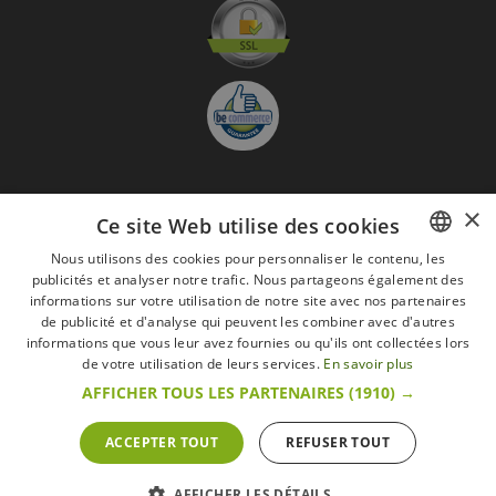
×
S'abonner à la Newsletter
Ce site Web utilise des cookies
GO
Nous utilisons des cookies pour personnaliser le contenu, les
publicités et analyser notre trafic. Nous partageons également des
FRENCH
Je suis d'accord avec
les Mentions légales
informations sur votre utilisation de notre site avec nos partenaires
DUTCH
de publicité et d'analyse qui peuvent les combiner avec d'autres
Toutes les marques
Conditions générales
Mentions légales
informations que vous leur avez fournies ou qu'ils ont collectées lors
ENGLISH
de votre utilisation de leurs services.
En savoir plus
Retour & Droit de rétractation
FAQ
Recrutement
AFFICHER TOUS LES PARTENAIRES
(1910) →
Tous droits réservés © 2017 Les Secrets du Chef | Tous les prix indiqués sur le site
s'entendent toutes taxes comprises.
Conformément au livre VI « Pratiques du marché et protection du consommateur » du
ACCEPTER TOUT
REFUSER TOUT
Code belge de droit économique.
Le Client agissant en tant que consommateur dispose d’un droit de
rétractation.endéans les 14 jours ouvrables, de renoncer à sa commande.
Que faire en cas de litige,
Plus d'infos
AFFICHER LES DÉTAILS