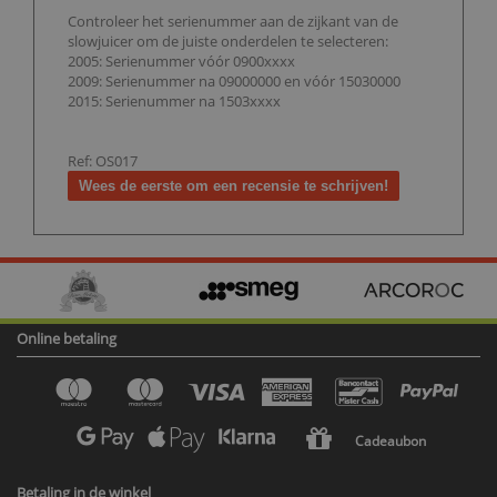
Controleer het serienummer aan de zijkant van de
slowjuicer om de juiste onderdelen te selecteren:
2005: Serienummer vóór 0900xxxx
2009: Serienummer na 09000000 en vóór 15030000
2015: Serienummer na 1503xxxx
Ref: OS017
Wees de eerste om een recensie te schrijven!
Online betaling
Cadeaubon
Betaling in de winkel