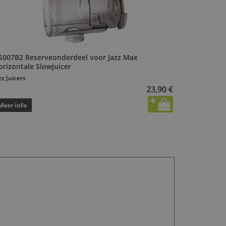
S007B2 Reserveonderdeel voor Jazz Max
orizontale Slowjuicer
zz Juicers
23,90 €
Meer info