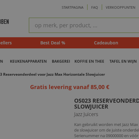
STARTPAGINA
FAQ
VERKOOPPUNTEN
ram
Snel
BBEN
zoeken
ellers
Best Deal %
Cadeaubon
EN
KEUKENAPPARATEN
BAKGEREI
KOFFIE EN THEE
TAFEL EN WIJN
3 Reserveonderdeel voor Jazz Max Horizontale Slowjuicer
Gratis levering vanaf 85,00 €
OS023 RESERVEONDERD
SLOWJUICER
Jazz Juicers
Kan gebruikt worden met Jazz Max 
de slowjuicer om de juiste onderde
Serienummer na 09000000 en vóór 