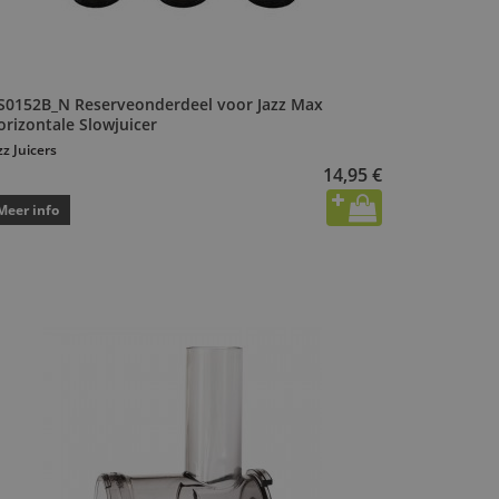
S0152B_N Reserveonderdeel voor Jazz Max
orizontale Slowjuicer
zz Juicers
14,95 €
Meer info