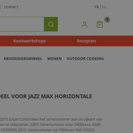
FR
NL
CONTACT
0
Mijn
Zoeken
Winkelmandje
Kookworkshops
Recepten
KRUIDENIERSWINKEL
WONEN
OUTDOOR COOKING
EEL VOOR JAZZ MAX HORIZONTALE
2015 Juicer Controleer het serienummer aan de zijkant van
len te selecteren: 2005: Serienummer vóór 0900xxxx 2009:
15030000 2015: Serienummer na 1503xxxx Ref: OS023