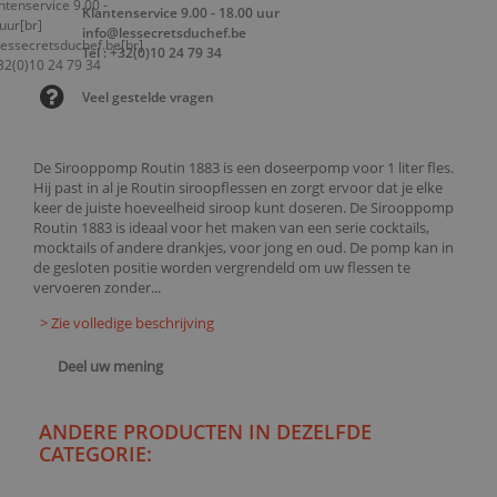
Klantenservice 9.00 - 18.00 uur
info@lessecretsduchef.be
Tel : +32(0)10 24 79 34
Veel gestelde vragen
De Sirooppomp Routin 1883 is een doseerpomp voor 1 liter fles.
Hij past in al je Routin siroopflessen en zorgt ervoor dat je elke
keer de juiste hoeveelheid siroop kunt doseren. De Sirooppomp
Routin 1883 is ideaal voor het maken van een serie cocktails,
mocktails of andere drankjes, voor jong en oud. De pomp kan in
de gesloten positie worden vergrendeld om uw flessen te
vervoeren zonder...
> Zie volledige beschrijving
Deel uw mening
ANDERE PRODUCTEN IN DEZELFDE
CATEGORIE: