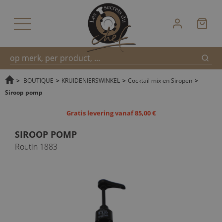
Zoek
Snel
>
BOUTIQUE
>
KRUIDENIERSWINKEL
>
Cocktail mix en Siropen
>
Siroop pomp
zoeken
Gratis levering vanaf 85,00 €
SIROOP POMP
Routin 1883