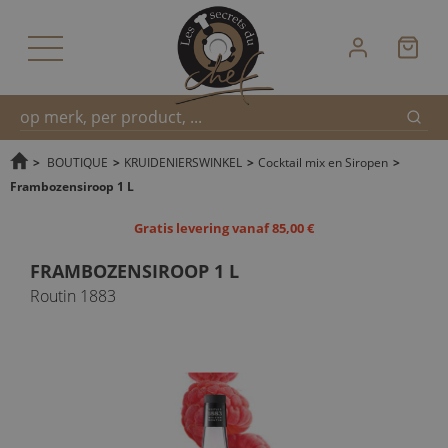
Zoek
Snel
>
BOUTIQUE
>
KRUIDENIERSWINKEL
>
Cocktail mix en Siropen
>
Frambozensiroop 1 L
zoeken
Gratis levering vanaf 85,00 €
FRAMBOZENSIROOP 1 L
Routin 1883