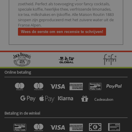
zoetheid. Perfect als toevoeging voor fancy cocktails,
speciale koffie, heerlijke thee, verfrissende limonades,
ice tea, milkshakes en ijskoffie. Alle Maison Routin 1883
siropen zijn geproduceerd met het zuivere water uit de
Franse Alpen.
Wees de eerste om een recensie te schrijven!
Online betaling
Cadeaubon
Betaling in de winkel