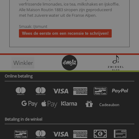
verfrissende limonades, ice tea, milkshakes en ijskoffie.
Alle Maison Routin 1883 siropen zijn geproduceerd
met het zuivere water uit de Franse Alpen.
Smaak: IJsmunt
Wees de eerste om een recensie te schrijven!
Online betaling
Cadeaubon
Betaling in de winkel