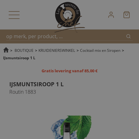
Zoek
Snel
>
BOUTIQUE
>
KRUIDENIERSWINKEL
>
Cocktail mix en Siropen
>
IJsmuntsiroop 1 L
zoeken
Gratis levering vanaf 85,00 €
IJSMUNTSIROOP 1 L
Routin 1883