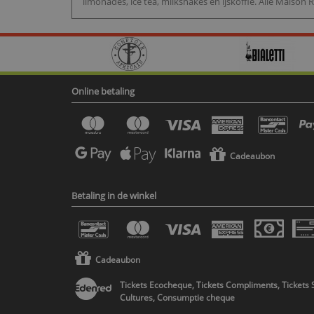
limonades, ice tea, milkshakes en ijskoffie. Alle Maison
Online betaling
Cadeaubon
Betaling in de winkel
Cadeaubon
Tickets Ecocheque, Tickets Compliments, Tickets 
Cultures, Consumptie cheque