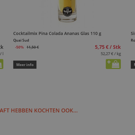
Cocktailmix Pina Colada Ananas Glas 110 g
Si
Quai Sud
Ro
tk
5,75 € / Stk
11,50 €
-50%
/ l
52,27 € / kg
Meer info
AFT HEBBEN KOCHTEN OOK...