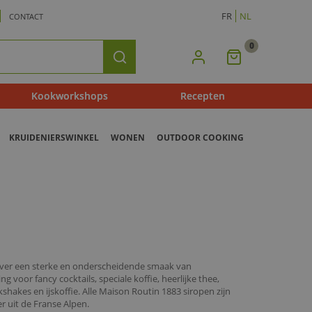
FR
NL
CONTACT
0
Mijn
Zoeken
Winkelmandje
Kookworkshops
Recepten
KRUIDENIERSWINKEL
WONEN
OUTDOOR COOKING
over een sterke en onderscheidende smaak van
 voor fancy cocktails, speciale koffie, heerlijke thee,
kshakes en ijskoffie. Alle Maison Routin 1883 siropen zijn
 uit de Franse Alpen.