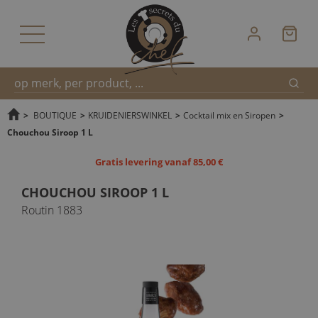
Zoek
Snel
>
BOUTIQUE
>
KRUIDENIERSWINKEL
>
Cocktail mix en Siropen
>
Chouchou Siroop 1 L
zoeken
Gratis levering vanaf 85,00 €
CHOUCHOU SIROOP 1 L
Routin 1883