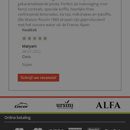
gekarameliseerde pinda. Perfect als toevoeging voor
fancy cocktails, speciale koffie, heerlijke thee,
verfrissende limonades, ice tea, milkshakes en ijskoffie.
Alle Maison Routin 1883 siropen zijn geproduceerd
met het zuivere water uit de Franse Alpen.
Kwaliteit
Maryam
08-07-2022
Coco
Super
Schrijf uw recensie!
Online betaling