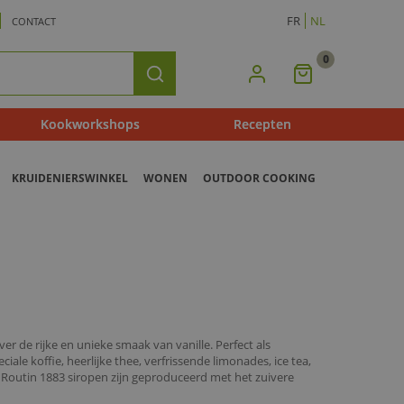
FR
NL
CONTACT
0
Mijn
Zoeken
Winkelmandje
Kookworkshops
Recepten
KRUIDENIERSWINKEL
WONEN
OUTDOOR COOKING
er de rijke en unieke smaak van vanille. Perfect als
ciale koffie, heerlijke thee, verfrissende limonades, ice tea,
n Routin 1883 siropen zijn geproduceerd met het zuivere