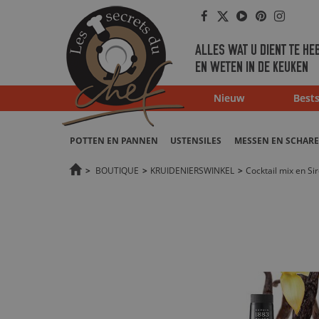
Facebook
Twitter
Youtube
Pinterest
Instag
ALLES WAT U DIENT TE HE
EN WETEN IN DE KEUKEN
Nieuw
Bests
POTTEN EN PANNEN
USTENSILES
MESSEN EN SCHAR
>
BOUTIQUE
>
KRUIDENIERSWINKEL
>
Cocktail mix en Si