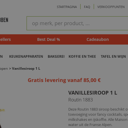
STARTPAGINA
FAQ
VERKOOPPUNTEN
ram
Snel
BBEN
zoeken
ellers
Best Deal %
Cadeaubon
EN
KEUKENAPPARATEN
BAKGEREI
KOFFIE EN THEE
TAFEL EN WIJN
ropen
>
Vanillesiroop 1 L
Gratis levering vanaf 85,00 €
VANILLESIROOP 1 L
Routin 1883
Deze Routin 1883 siroop beschikt ov
toevoeging voor fancy cocktails, spe
milkshakes en ijskoffie. Alle Maiso
water uit de Franse Alpen.