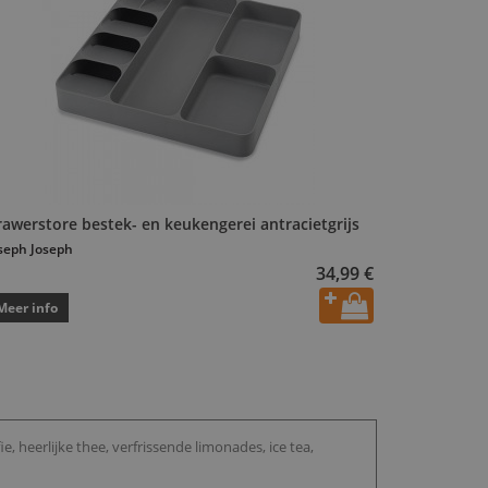
rawerstore bestek- en keukengerei antracietgrijs
seph Joseph
34,99 €
Meer info
e, heerlijke thee, verfrissende limonades, ice tea,