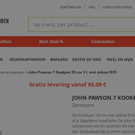
STARTPAGINA
FAQ
VERKOOPPUNTEN
ram
Snel
BBEN
zoeken
ellers
Best Deal %
Cadeaubon
EN
KEUKENAPPARATEN
BAKGEREI
KOFFIE EN THEE
TAFEL EN WIJN
otten en pannen
>
John Pawson 7 Kookpot 20 cm 3 L met deksel RVS
Gratis levering vanaf 85,00 €
JOHN PAWSON 7 KOOKPO
Demeyere
De Kooktpot 20 cm met deksel RVS
al je dagelijkse maaltijden.De Joh
sauteerpannen en anderen die een
een dubbelwandig systeem waardoo