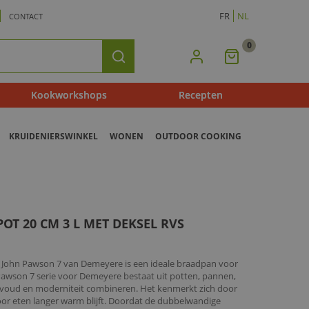
FR
NL
CONTACT
0
Mijn
Zoeken
Winkelmandje
Kookworkshops
Recepten
KRUIDENIERSWINKEL
WONEN
OUTDOOR COOKING
T 20 CM 3 L MET DEKSEL RVS
 John Pawson 7 van Demeyere is een ideale braadpan voor
n Pawson 7 serie voor Demeyere bestaat uit potten, pannen,
voud en moderniteit combineren. Het kenmerkt zich door
r eten langer warm blijft. Doordat de dubbelwandige