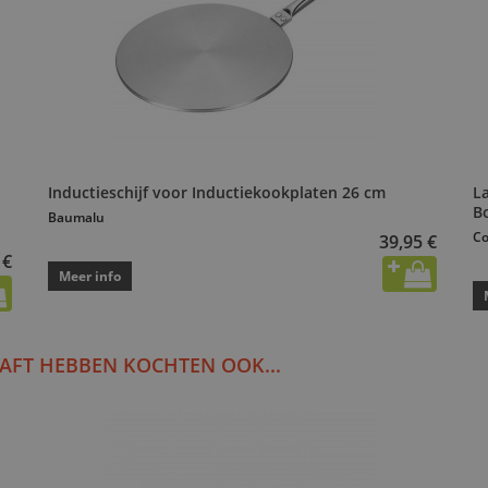
Inductieschijf voor Inductiekookplaten 26 cm
L
B
Baumalu
Co
39,95 €
 €
Meer info
AFT HEBBEN KOCHTEN OOK...