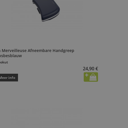
a Merveilleuse Afneembare Handgreep
osbesblauw
okut
24,90 €
Meer info