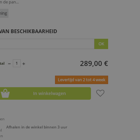
n de pan...
ning
 VAN BESCHIKBAARHEID
OK
289,00 €
tal
Levertijd van 2 tot 4 week
In winkelwagen
Afhalen in de winkel binnen 3 uur