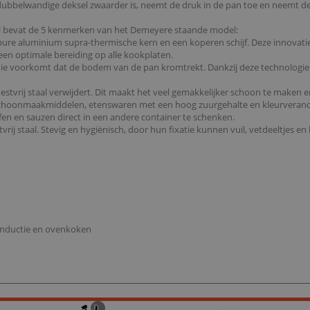
ubbelwandige deksel zwaarder is, neemt de druk in de pan toe en neemt de 
 bevat de 5 kenmerken van het Demeyere staande model:
 pure aluminium supra-thermische kern en een koperen schijf. Deze innovati
n optimale bereiding op alle kookplaten.
n die voorkomt dat de bodem van de pan kromtrekt. Dankzij deze technolo
roestvrij staal verwijdert. Dit maakt het veel gemakkelijker schoon te make
schoonmaakmiddelen, etenswaren met een hoog zuurgehalte en kleurverande
en en sauzen direct in een andere container te schenken.
j staal. Stevig en hygiënisch, door hun fixatie kunnen vuil, vetdeeltjes en
, inductie en ovenkoken