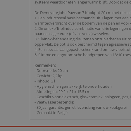
systeem waardoor eten langer warm blijft. Doordat de d
De Demeyere John Pawson 7 Kookpot 20 cm met deksel
1. Een inductoseal basis bestaande uit 7 lagen met een
warmteoverdracht over de bodem van de pan en voor ee
2. De unieke Triplinduc-combinatie van drie legeringe
naar een lager vuur (of vice versa) wisselen.
3. Silvinox-behandeling die ijzer en onzuiverheden uit 
oppervlak. De pot is ook beschermd tegen agressieve 
4. Een speciaal aangepaste schenkrand om uw vloeistoff
5. Slimme en ergonomische handgrepen van 18/10 roestvri
Kenmerken:
- Doorsnede: 20 cm
- Gewicht: 2,2 kg
- Inhoud: 3 l
- Hygiënisch en gemakkelijk te onderhouden
- Afmetingen: 29,2 x 21 x 15,5 cm
- Geschikt voor elektrisch, glaskeramiek, halogeen, gas
- Vaatwasserbestendig
- 30 jaar garantie: geniet levenslang van uw kookgerei
- Gemaakt in België