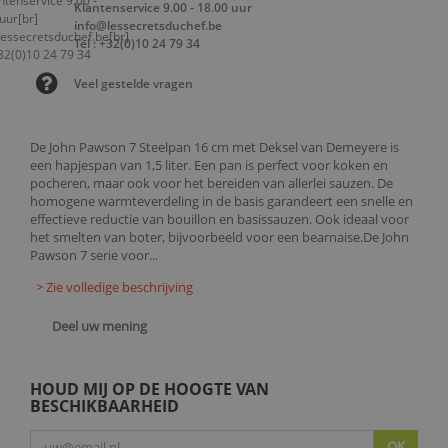
Klantenservice 9.00 - 18.00 uur
info@lessecretsduchef.be
Tel : +32(0)10 24 79 34
Veel gestelde vragen
De John Pawson 7 Steelpan 16 cm met Deksel van Demeyere is
een hapjespan van 1,5 liter. Een pan is perfect voor koken en
pocheren, maar ook voor het bereiden van allerlei sauzen. De
homogene warmteverdeling in de basis garandeert een snelle en
effectieve reductie van bouillon en basissauzen. Ook ideaal voor
het smelten van boter, bijvoorbeeld voor een bearnaise.De John
Pawson 7 serie voor...
> Zie volledige beschrijving
Deel uw mening
HOUD MIJ OP DE HOOGTE VAN
BESCHIKBAARHEID
OK