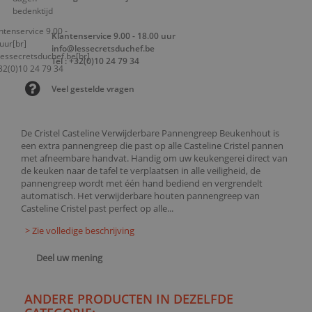
Klantenservice 9.00 - 18.00 uur
info@lessecretsduchef.be
Tel : +32(0)10 24 79 34
Veel gestelde vragen
De Cristel Casteline Verwijderbare Pannengreep Beukenhout is
een extra pannengreep die past op alle Casteline Cristel pannen
met afneembare handvat. Handig om uw keukengerei direct van
de keuken naar de tafel te verplaatsen in alle veiligheid, de
pannengreep wordt met één hand bediend en vergrendelt
automatisch. Het verwijderbare houten pannengreep van
Casteline Cristel past perfect op alle...
> Zie volledige beschrijving
Deel uw mening
ANDERE PRODUCTEN IN DEZELFDE