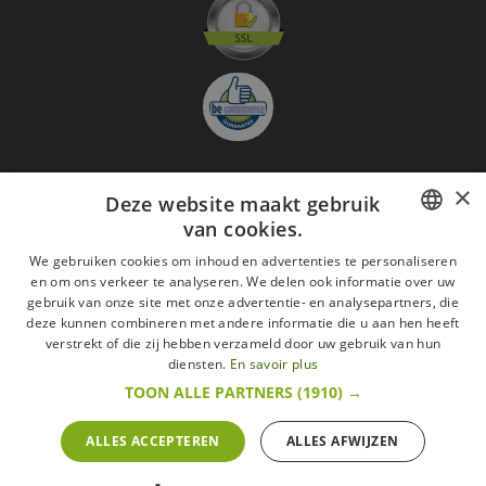
×
Deze website maakt gebruik
Aanmelden nieuwsbrief
van cookies.
GO
FRENCH
We gebruiken cookies om inhoud en advertenties te personaliseren
en om ons verkeer te analyseren. We delen ook informatie over uw
Ik ga akkoord met
de Wettelijke vermeldingen
DUTCH
gebruik van onze site met onze advertentie- en analysepartners, die
deze kunnen combineren met andere informatie die u aan hen heeft
Alle merken
Algemene verkoopsvoorwaarden
ENGLISH
verstrekt of die zij hebben verzameld door uw gebruik van hun
Wettelijke vermeldingen
withdrawal rights
diensten.
En savoir plus
Veelgestelde vragen
Aanwerving
TOON ALLE PARTNERS
(1910) →
Alle rechten voorbehouden ©2015 Les Secrets du Chef/Alle prijzen op deze website
zijn met alle belastingen inbegrepen.
ALLES ACCEPTEREN
ALLES AFWIJZEN
De Belgische wetgeving van 6 april 2010 geeft de consument het recht om binnen 14
werkdagen op een aankoop terug te komen.
retractation
litige
More infos