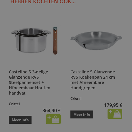
HEBBEN KOCHTEN OOK...
Casteline 5 3-delige
Casteline 5 Glanzende
Glanzende RVS
RVS Koekenpan 24 cm
Steelpannenset +
met Afneembare
Hfneembaar Houten
Handgrepen
handvat
Cristel
Cristel
179,95 €
364,90 €
Meer info
Meer info