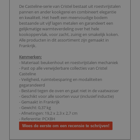
De Casteline-serie van Cristel bestaat uit roestvrijstalen
pannen en ander kookgerei en combineert elegantie
en kwaliteit. Het heeft een meervoudige bodem
bestaande uit vijf lagen metalen en garandeert een
gelijkmatige warmteverdeling over het hele
kookoppervlak, voor zacht, zuinig en smakelijk koken.
Alle producten in dit assortiment zijn gemaakt in
Frankrijk.
Kenmerken:
- Materiaal: beukenhout en roestvrijstalen mechaniek
- Past op alle verwijderbare collecties van Cristel
Casteline
- Veiligheid, ruimtebesparing en modaliteiten
gegarandeerd
- Bestand tegen de oven en gaat niet in de vaatwasser
- Geschikt voor alle soorten vuur (inclusief inductie)
- Gemaakt in Frankrijk
- Gewicht: 0,37 kg
- Afmetingen: 19,2 x 2,3 x 2,7 cm
- Referentie: PCXBH
Wees de eerste om een recensie te schrijven!