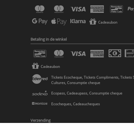
Cadeaubon
Betaling in de winkel
Cadeaubon
Tickets Ecocheque, Tickets Compliments, Tickets 
Cultures, Consumptie cheque
Ecopass, Cadeaupass, Consumptie cheque
Ecocheques, Cadeaucheques
Verzending