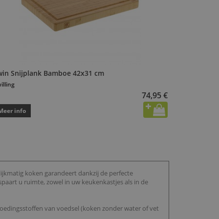
win Snijplank Bamboe 42x31 cm
illing
74,95 €
Meer info
ijkmatig koken garandeert dankzij de perfecte
art u ruimte, zowel in uw keukenkastjes als in de
voedingsstoffen van voedsel (koken zonder water of vet