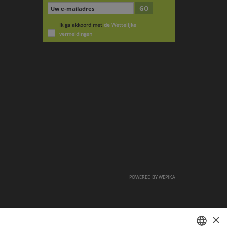
GO
Ik ga akkoord met
de Wettelijke
vermeldingen
POWERED BY
WEPIKA
×