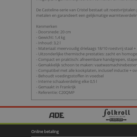
De Casteline-serie van Cristel bestaat uit roestvrijsta
metalen en garandeert een gelijkmatige warmteverdeling 
Kenmerken
- Doorsnede: 20 cm
- Gewicht: 1,4 kg
- Inhoud: 3,2 l
- Materiaal: meervoudig drielaags 18/10 roestvrij staal
- Uitzonderlijke thermische prestaties: zacht en homoge
- Compact en praktisch: afneembare handgrepen, stap
- Gemakkelijk schoon te maken: vaatwasmachinebeste
- Compatibel met alle kookplaten, inclusief inductie + ov
- Behoudt voedingsstoffen in voedsel
- Interne schaalverdeling elke 0,5 l
- Gemaakt in Frankrijk
- Referentie: C20QMP
Online betaling