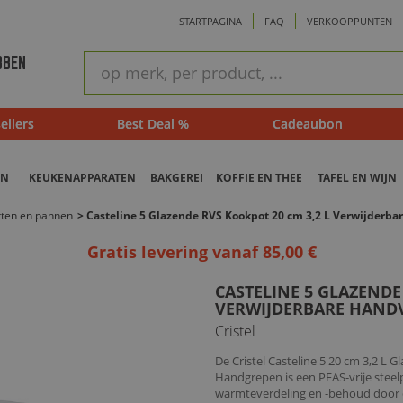
STARTPAGINA
FAQ
VERKOOPPUNTEN
ram
Snel
BBEN
zoeken
ellers
Best Deal %
Cadeaubon
EN
KEUKENAPPARATEN
BAKGEREI
KOFFIE EN THEE
TAFEL EN WIJN
otten en pannen
>
Casteline 5 Glazende RVS Kookpot 20 cm 3,2 L Verwijderba
Gratis levering vanaf 85,00 €
CASTELINE 5 GLAZENDE
VERWIJDERBARE HAND
Cristel
De Cristel Casteline 5 20 cm 3,2 
Handgrepen is een PFAS-vrije steel
warmteverdeling en -behoud door 