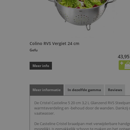
Colino RVS Vergiet 24 cm
Gefu
43,95
Meer info
Meer informatie
In dezelfde gamma
Reviews
De Cristel Casteline 5 20 cm 3,2 L Glanzend RVS Steelp
warmteverdeling en -behoud door de wanden. Dankzij de
vaatwasser.
De Casteline Cristel braadpan met verwijderbare handgr
mogelijk), is gemakkelijk schoon te maken en het ontwerp