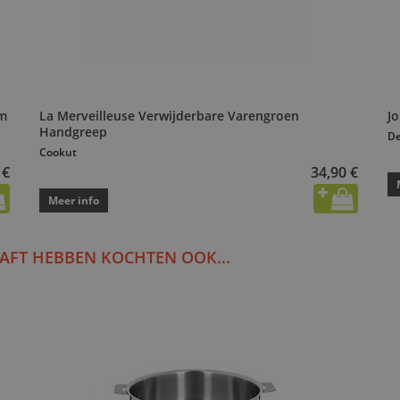
cm
La Merveilleuse Verwijderbare Varengroen
J
Handgreep
D
Cookut
 €
34,90 €
Meer info
AFT HEBBEN KOCHTEN OOK...