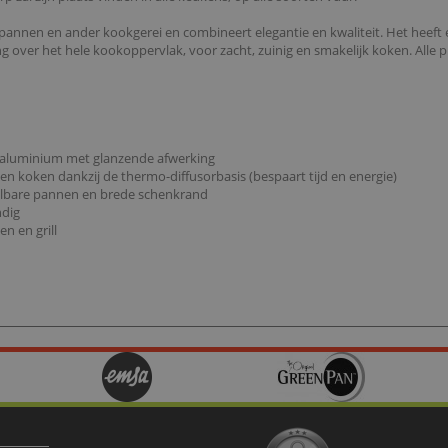
len pannen en ander kookgerei en combineert elegantie en kwaliteit. Het hee
over het hele kookoppervlak, voor zacht, zuinig en smakelijk koken. Alle pr
 + aluminium met glanzende afwerking
en koken dankzij de thermo-diffusorbasis (bespaart tijd en energie)
elbare pannen en brede schenkrand
ndig
en en grill