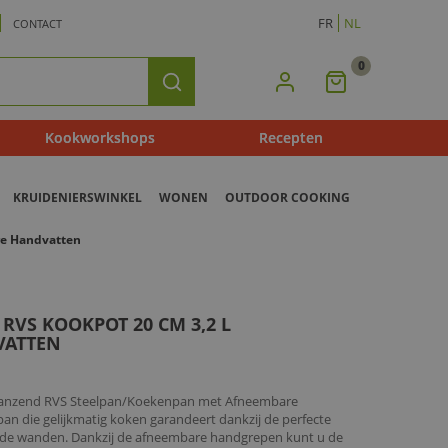
FR
NL
CONTACT
0
Mijn
Zoeken
Winkelmandje
Kookworkshops
Recepten
KRUIDENIERSWINKEL
WONEN
OUTDOOR COOKING
re Handvatten
 RVS KOOKPOT 20 CM 3,2 L
VATTEN
L Glanzend RVS Steelpan/Koekenpan met Afneembare
pan die gelijkmatig koken garandeert dankzij de perfecte
de wanden. Dankzij de afneembare handgrepen kunt u de