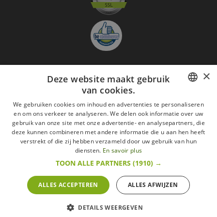
×
Deze website maakt gebruik
Aanmelden nieuwsbrief
van cookies.
GO
FRENCH
We gebruiken cookies om inhoud en advertenties te personaliseren
en om ons verkeer te analyseren. We delen ook informatie over uw
Ik ga akkoord met
de Wettelijke vermeldingen
DUTCH
gebruik van onze site met onze advertentie- en analysepartners, die
deze kunnen combineren met andere informatie die u aan hen heeft
Alle merken
Algemene verkoopsvoorwaarden
ENGLISH
verstrekt of die zij hebben verzameld door uw gebruik van hun
Wettelijke vermeldingen
withdrawal rights
diensten.
En savoir plus
Veelgestelde vragen
Aanwerving
TOON ALLE PARTNERS
(1910) →
Alle rechten voorbehouden ©2015 Les Secrets du Chef/Alle prijzen op deze website
zijn met alle belastingen inbegrepen.
ALLES ACCEPTEREN
ALLES AFWIJZEN
De Belgische wetgeving van 6 april 2010 geeft de consument het recht om binnen 14
werkdagen op een aankoop terug te komen.
retractation
litige
More infos
DETAILS WEERGEVEN
POWERED BY
WEPIKA