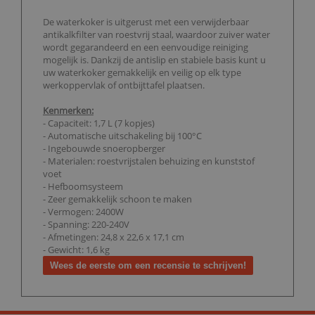
De waterkoker is uitgerust met een verwijderbaar
antikalkfilter van roestvrij staal, waardoor zuiver water
wordt gegarandeerd en een eenvoudige reiniging
mogelijk is. Dankzij de antislip en stabiele basis kunt u
uw waterkoker gemakkelijk en veilig op elk type
werkoppervlak of ontbijttafel plaatsen.
Kenmerken:
- Capaciteit: 1,7 L (7 kopjes)
- Automatische uitschakeling bij 100°C
- Ingebouwde snoeropberger
- Materialen: roestvrijstalen behuizing en kunststof
voet
- Hefboomsysteem
- Zeer gemakkelijk schoon te maken
- Vermogen: 2400W
- Spanning: 220-240V
- Afmetingen: 24,8 x 22,6 x 17,1 cm
- Gewicht: 1,6 kg
Wees de eerste om een recensie te schrijven!