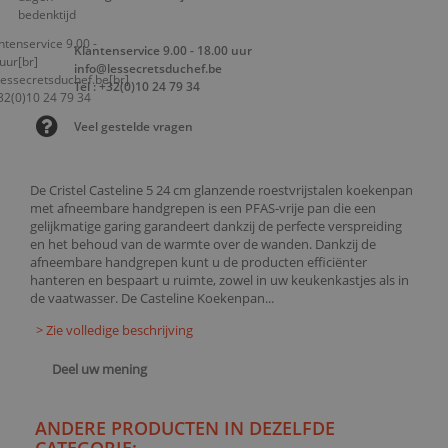
Klantenservice 9.00 - 18.00 uur
info@lessecretsduchef.be
Tel : +32(0)10 24 79 34
Veel gestelde vragen
De Cristel Casteline 5 24 cm glanzende roestvrijstalen koekenpan
met afneembare handgrepen is een PFAS-vrije pan die een
gelijkmatige garing garandeert dankzij de perfecte verspreiding
en het behoud van de warmte over de wanden. Dankzij de
afneembare handgrepen kunt u de producten efficiënter
hanteren en bespaart u ruimte, zowel in uw keukenkastjes als in
de vaatwasser. De Casteline Koekenpan...
> Zie volledige beschrijving
Deel uw mening
ANDERE PRODUCTEN IN DEZELFDE