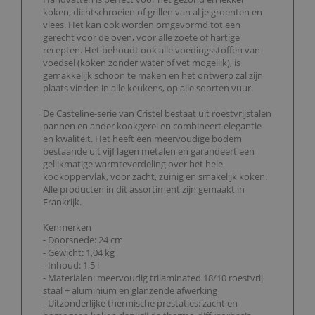
koken, dichtschroeien of grillen van al je groenten en
vlees. Het kan ook worden omgevormd tot een
gerecht voor de oven, voor alle zoete of hartige
recepten. Het behoudt ook alle voedingsstoffen van
voedsel (koken zonder water of vet mogelijk), is
gemakkelijk schoon te maken en het ontwerp zal zijn
plaats vinden in alle keukens, op alle soorten vuur.
De Casteline-serie van Cristel bestaat uit roestvrijstalen
pannen en ander kookgerei en combineert elegantie
en kwaliteit. Het heeft een meervoudige bodem
bestaande uit vijf lagen metalen en garandeert een
gelijkmatige warmteverdeling over het hele
kookoppervlak, voor zacht, zuinig en smakelijk koken.
Alle producten in dit assortiment zijn gemaakt in
Frankrijk.
Kenmerken
- Doorsnede: 24 cm
- Gewicht: 1,04 kg
- Inhoud: 1,5 l
- Materialen: meervoudig trilaminated 18/10 roestvrij
staal + aluminium en glanzende afwerking
- Uitzonderlijke thermische prestaties: zacht en