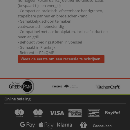
homogeen koken dankzij de thermo-diffusorbasis
(bespaart tijd en energie)
- Compact en praktisch: afneembare handgrepen,
stapelbare pannen en brede schenkrand
- Gemakkelijk schoon te maken:
vaatwasmachinebestendig
- Compatibel met alle kookplaten, inclusief inductie +
oven en grill
- Behoudt voedingsstoffen in voedsel
- Gemaakt in Frankrijk
- Referentie: P24QMP
Wees de eerste om een recensie te schrijven!
Online betaling
Cadeaubon