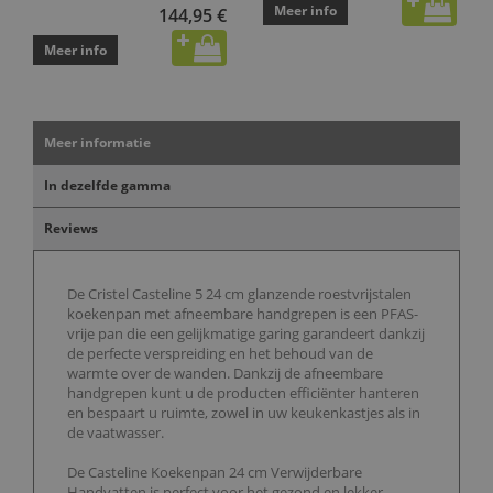
Meer info
144,95 €
Meer info
Meer informatie
In dezelfde gamma
Reviews
De Cristel Casteline 5 24 cm glanzende roestvrijstalen
koekenpan met afneembare handgrepen is een PFAS-
vrije pan die een gelijkmatige garing garandeert dankzij
de perfecte verspreiding en het behoud van de
warmte over de wanden. Dankzij de afneembare
handgrepen kunt u de producten efficiënter hanteren
en bespaart u ruimte, zowel in uw keukenkastjes als in
de vaatwasser.
De Casteline Koekenpan 24 cm Verwijderbare
Handvatten is perfect voor het gezond en lekker