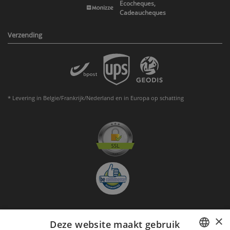
Ecocheques,
Cadeaucheques
Verzending
* Levering in Belgie/Frankrijk/Nederland en in Europa op schatting
×
Deze website maakt gebruik
Aanmelden nieuwsbrief