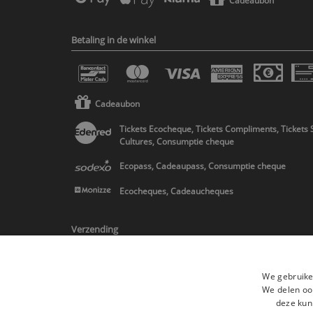
Cadeaubon
Betaling in de winkel
Cadeaubon
Tickets Ecocheque, Tickets Compliments, Tickets 
Cultures, Consumptie cheque
Ecopass, Cadeaupass, Consumptie cheque
Ecocheques, Cadeaucheques
Verzending
We gebruike
We delen ook
deze kun