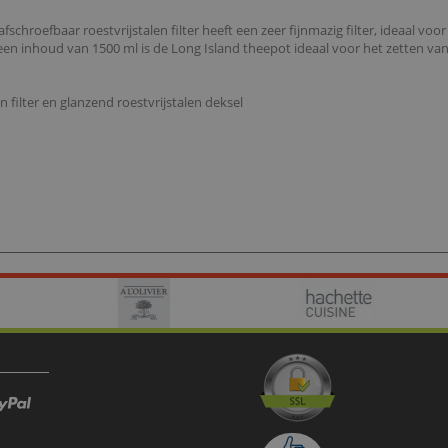
schroefbaar roestvrijstalen filter heeft een zeer fijnmazig filter, ideaal voor 
een inhoud van 1500 ml is de Long Island theepot ideaal voor het zetten van
n filter en glanzend roestvrijstalen deksel