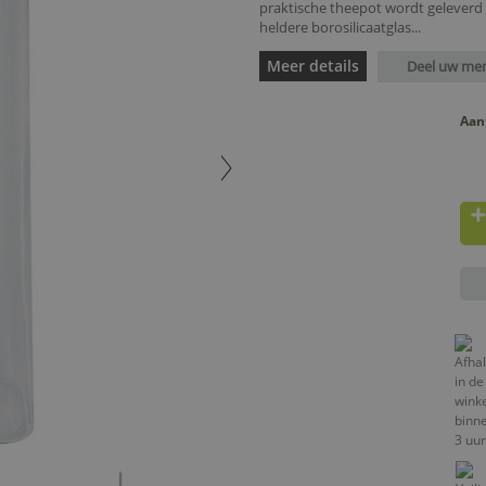
praktische theepot wordt geleverd m
heldere borosilicaatglas...
Meer details
Deel uw me
Aan