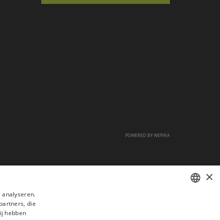
POWERED BY
WEPIKA
×
 analyseren.
partners, die
FRENCH
ij hebben
DUTCH