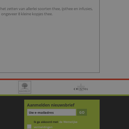
het zetten van allerlei soorten thee, ijsthee en infusies,
 ongeveer 8 kleine kopjes thee.
Aanmelden nieuwsbrief
GO
Ik ga akkoord met
de Wettelijke
vermeldingen