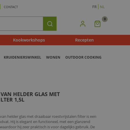
FR
NL
CONTACT
0
Mijn
Zoeken
Winkelmandje
Kookworkshops
Recepten
KRUIDENIERSWINKEL
WONEN
OUTDOOR COOKING
 VAN HELDER GLAS MET
LTER 1,5L
van helder glas met draaibaar roestvrijstalen filter is een
vat. Hij is elegant en functioneel, met een glanzend
 waardoor hij zeer praktisch is voor dagelijks gebruik. De