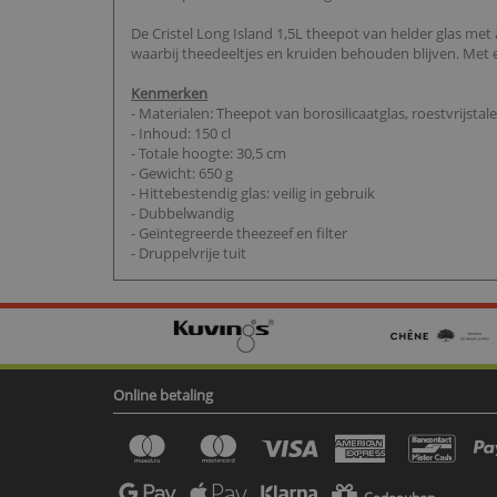
De Cristel Long Island 1,5L theepot van helder glas met af
waarbij theedeeltjes en kruiden behouden blijven. Met 
Kenmerken
- Materialen: Theepot van borosilicaatglas, roestvrijstale
- Inhoud: 150 cl
- Totale hoogte: 30,5 cm
- Gewicht: 650 g
- Hittebestendig glas: veilig in gebruik
- Dubbelwandig
- Geïntegreerde theezeef en filter
- Druppelvrije tuit
Online betaling