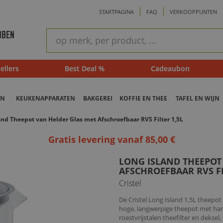
STARTPAGINA
FAQ
VERKOOPPUNTEN
ram
Snel
BBEN
zoeken
ellers
Best Deal %
Cadeaubon
EN
KEUKENAPPARATEN
BAKGEREI
KOFFIE EN THEE
TAFEL EN WIJN
and Theepot van Helder Glas met Afschroefbaar RVS Filter 1,5L
Gratis levering vanaf 85,00 €
LONG ISLAND THEEPOT
AFSCHROEFBAAR RVS FI
Cristel
De Cristel Long Island 1,5L theepot 
hoge, langwerpige theepot met hand
roestvrijstalen theefilter en deksel,