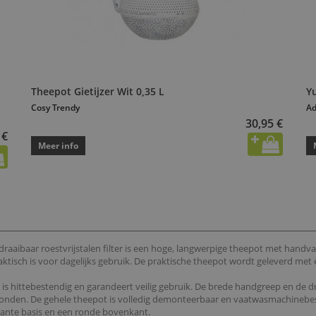
Theepot Gietijzer Wit 0,35 L
Yu
Cosy Trendy
Ad
30,95 €
 €
Meer info
draaibaar roestvrijstalen filter is een hoge, langwerpige theepot met handvat
raktisch is voor dagelijks gebruik. De praktische theepot wordt geleverd met 
is hittebestendig en garandeert veilig gebruik. De brede handgreep en de d
wonden. De gehele theepot is volledig demonteerbaar en vaatwasmachinebes
kante basis en een ronde bovenkant.