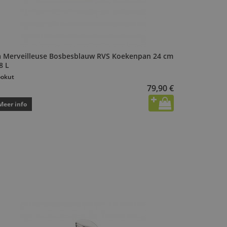
a Merveilleuse Bosbesblauw RVS Koekenpan 24 cm
8 L
okut
79,90 €
Meer info