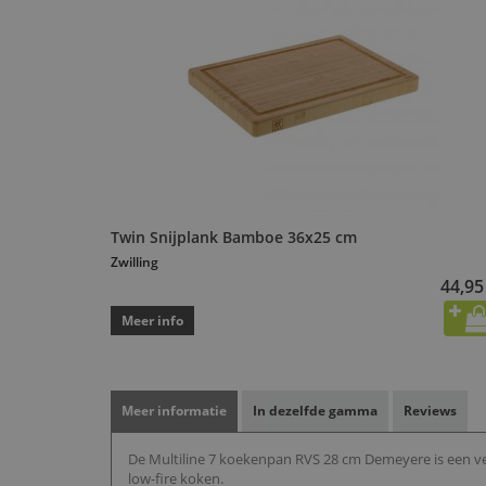
Twin Snijplank Bamboe 36x25 cm
Zwilling
44,95
Meer info
Meer informatie
In dezelfde gamma
Reviews
De Multiline 7 koekenpan RVS 28 cm Demeyere is een veelz
low-fire koken.