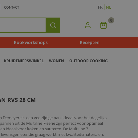
FR
NL
CONTACT
0
Mijn
Zoeken
Winkelmandje
Kookworkshops
Recepten
KRUIDENIERSWINKEL
WONEN
OUTDOOR COOKING
AN RVS 28 CM
Demeyere is een veelzijdige pan, ideaal voor het dagelijks
pannen uit de Multiline 7-serie zijn perfect voor optimaal
 en ideaal voor koken en sauteren. De Multiline 7
 levensgenieter die graag werkt met kwaliteitsmaterialen.