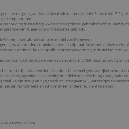
nsgenieter die graag werkt met kwaliteitsmaterialen. Het 3 mm dikke 7-Ply 
 lage temperaturen.
e verhouding tussen hoge kwaliteit en optimaal gebruikscomfort. Demeyere b
n garantie van 10 jaar voor professioneel gebruik.
de 5 kenmerken als het conische model van Demeyere:
eringen, waaronder aluminium en roestvrij staal. Deze innovatieve techno
 en voor optimaal koken op alle soorten verwarming, inclusief inductie, 
en die voorkomt dat de bodem van de pan vervormt. Met deze technologie k
it het roestvrij staal verwijdert. Hierdoor is het veel gemakkelijker schoon
ssieve reinigingsmiddelen, voedingsmiddelen met een hoog zuurgehalte en k
taal. Ze zijn stevig en hygiënisch en laten geen vuil, vetdeeltjes en bacteri
n sauzen rechtstreeks en schoon in een andere recipiënt te gieten.
ductie en oven koken.