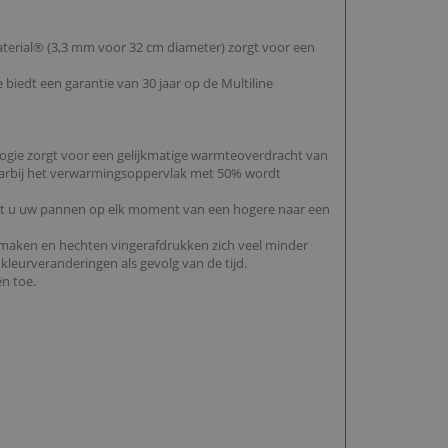
Material® (3,3 mm voor 32 cm diameter) zorgt voor een
iedt een garantie van 30 jaar op de Multiline
logie zorgt voor een gelijkmatige warmteoverdracht van
waarbij het verwarmingsoppervlak met 50% wordt
unt u uw pannen op elk moment van een hogere naar een
 te maken en hechten vingerafdrukken zich veel minder
leurveranderingen als gevolg van de tijd.
ën toe.