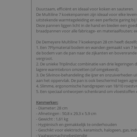
Duurzaam, efficiënt en ideaal voor koken en sauteren.
De Multiline 7 koekenpannen zijn ideaal voor elke leve
uitstekende warmtegeleiding en een perfecte garing bij
Deze pannen liggen licht in de hand en bieden een goed
braadpannen voor alle fabricage- en materiaalfouten; ee
De Demeyere Multiline 7 koekenpan 28 cm heeft dezelf
1. Een 7Plymaterial bodem en wanden gemaakt van 7 leg
de bodem van de pan naar de zijkanten en bovenranden
vergroot.
2. De unieke Triplinduc combinatie van drie legering
lagere warmtebron omzetten (of omgekeerd).
3. De Silvinox-behandeling die ijzer en onzuiverheden u
aan het oppervlak. De pan is ook beschermd tegen agre
4. Slimme, ergonomische handgrepen van 18/10 roestvrij s
5. Een speciaal ontworpen schenkrand om vloeistoffen e
Kenmerken:
- Diameter: 28 cm
- Afmetingen : 50,8 x 29,3 x 5,9 cm
- Gewicht : 1,61 kg
- Hygiënisch en gemakkelijk te onderhouden
- Geschikt voor elektrisch, keramisch, halogeen, gas, in
- Vaatwasmachinebestendig